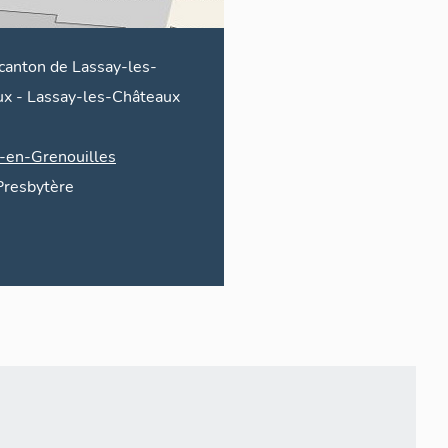
canton de Lassay-les-
ux
-
Lassay-les-Châteaux
-en-Grenouilles
Presbytère