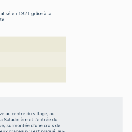
lisé en 1921 grâce à la
te.
 au centre du village, au
a Saladinière et l'entrée du
ue, surmontée d'une croix de
deux drapeaux y est plaqué, au-