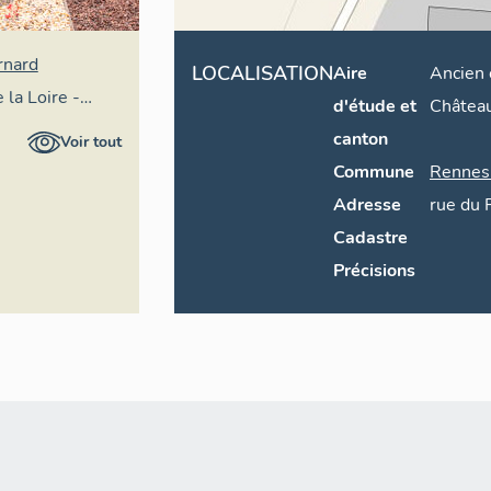
rnard
LOCALISATION
Aire
Ancien 
 la Loire -
d'étude et
Châtea
l
canton
Voir tout
Commune
Rennes
Adresse
rue du
Cadastre
Précisions