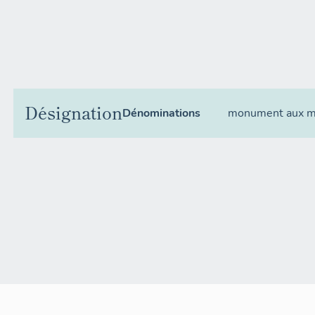
Désignation
Dénominations
monument aux m