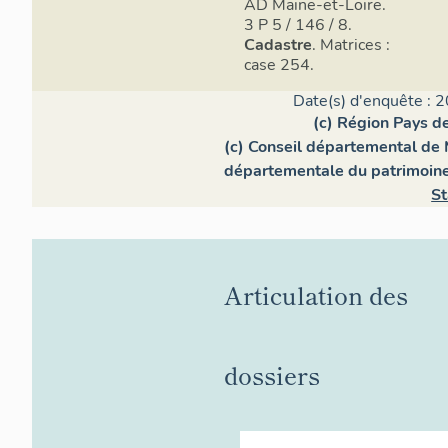
AD Maine-et-Loire.
3 P 5 / 146 / 8.
Cadastre
. Matrices :
case 254.
Date(s) d'enquête : 2
(c) Région Pays de
(c) Conseil départemental de 
départementale du patrimoin
St
Articulation des
dossiers