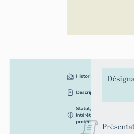
Historique
Désigna
Description
Statut,
intérêt et
protection
Présenta