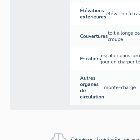
Élévations
élévation à tr
extérieures
toit à longs p
Couvertures
croupe
escalier dans-œu
Escaliers
jour
en charpent
Autres
organes
monte-charge
de
circulation
Statut, intérêt et p