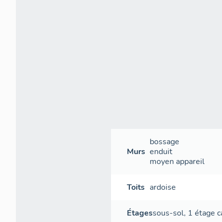
bossage
Murs
enduit
moyen appareil
Toits
ardoise
Étages
sous-sol
,
1 étage c