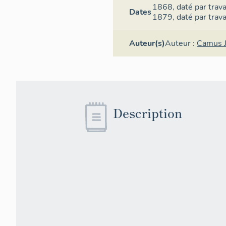
1868,
daté par trav
Dates
1879,
daté par trav
Auteur(s)
Auteur :
Camus 
Description