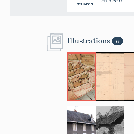
étudiée
0
œuvres
Illustrations
6