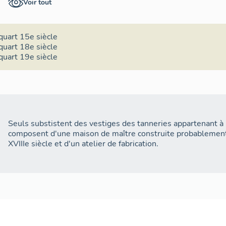
Voir tout
implantées à Châteauneuf-sur-Sarthe : la Compagnie Euro
réalise le travail de rivière, l'écharnage, le tannage de peaux
réalise le re-tannage, la teinture et le finissage des peaux.
implantées sur le même site, ont repris, chacune, une partie
quart 15e siècle
précédemment par un même établissement.
quart 18e siècle
quart 19e siècle
Seuls substistent des vestiges des tanneries appartenant à 
composent d'une maison de maître construite probablement
XVIIIe siècle et d'un atelier de fabrication.