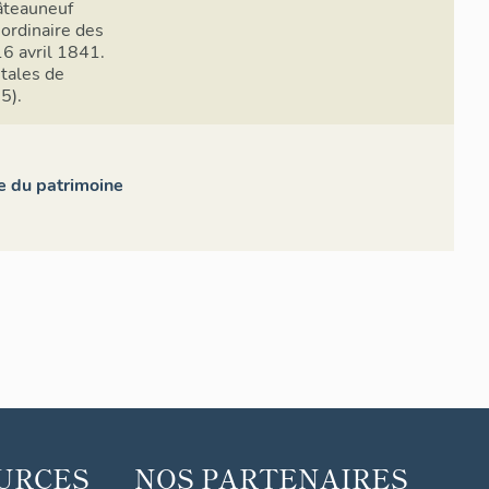
âteauneuf
 ordinaire des
6 avril 1841.
tales de
5).
e du patrimoine
URCES
NOS PARTENAIRES