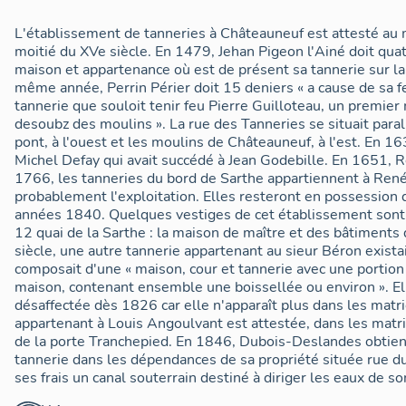
L'établissement de tanneries à Châteauneuf est attesté au
moitié du XVe siècle. En 1479, Jehan Pigeon l'Ainé doit quatr
maison et appartenance où est de présent sa tannerie sur la
même année, Perrin Périer doit 15 deniers « a cause de sa 
tannerie que souloit tenir feu Pierre Guilloteau, un premier m
desoubz des moulins ». La rue des Tanneries se situait paral
pont, à l'ouest et les moulins de Châteauneuf, à l'est. En 16
Michel Defay qui avait succédé à Jean Godebille. En 1651, R
1766, les tanneries du bord de Sarthe appartiennent à René
probablement l'exploitation. Elles resteront en possession 
années 1840. Quelques vestiges de cet établissement sont 
12 quai de la Sarthe : la maison de maître et des bâtiments d
siècle, une autre tannerie appartenant au sieur Béron existai
composait d'une « maison, cour et tannerie avec une portion 
maison, contenant ensemble une boissellée ou environ ». 
désaffectée dès 1826 car elle n'apparaît plus dans les matr
appartenant à Louis Angoulvant est attestée, dans les matr
de la porte Tranchepied. En 1846, Dubois-Deslandes obtient 
tannerie dans les dépendances de sa propriété située rue du P
ses frais un canal souterrain destiné à diriger les eaux de s
Aujourd'hui, deux entreprises pratiquant des opérations de