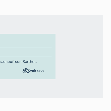
eauneuf-sur-Sarthe
2
quai de la
,
Sarthe
,
rue
Voir tout
y
,
rue du
Port