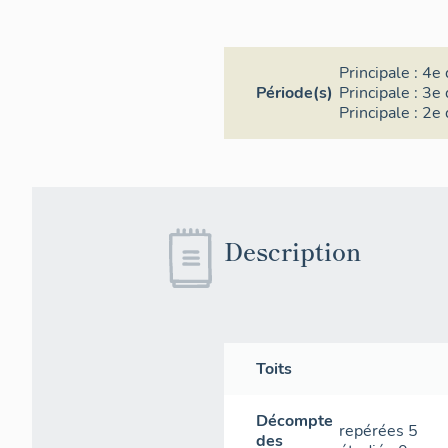
Principale :
4e 
Période(s)
Principale :
3e 
Principale :
2e 
Description
Toits
Décompte
repérées
5
des