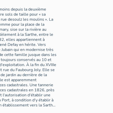
 moins depuis la deuxième
e sols de taille pour « sa
 rue desoulz les moulins ». La
femme pour la place de la
ary, sise sur la rivière au
lèlement à la Sarthe, entre le
32, elles appartiennent à
ené Defay en hérite. Vers
 Jubain qui en modernise très
de cette famille jusque dans les
toujours conservés au 10 et
'exploitation. À la fin du XVIIIe
t rue du Faubourg Joly. Elle se
de jardin au derrière de la
Elle est apparemment
ices cadastrales. Une tannerie
ices cadastrales en 1826, près
l'autorisation d'établir une
ort, à condition d'y établir à
on établissement vers la Sarthe.
 tannage sont toujours