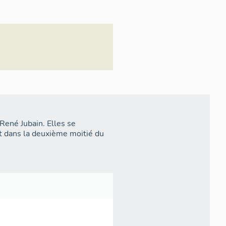
péenne de Tannage (CET) qui
, et la société Dupire qui
 Ces deux entreprises,
 des activités exercées
René Jubain. Elles se
 dans la deuxième moitié du