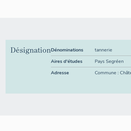
Désignation
Dénominations
tannerie
Aires d'études
Pays Segréen
Adresse
Commune :
Chât
Adresse : 10, 1
du
,
Faubourg-Jol