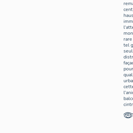
rem
cent
haus
imme
l'at
monu
rare
tel 
seul
dist
faça
pour
qual
urba
cett
l'an
balc
cint
impo
sail
et d
colo