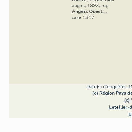
augm., 1893, reg.
Angers Ouest...
,
case 1312.
Date(s) d'enquête : 1
(c) Région Pays de
(c)
Letellier-
B