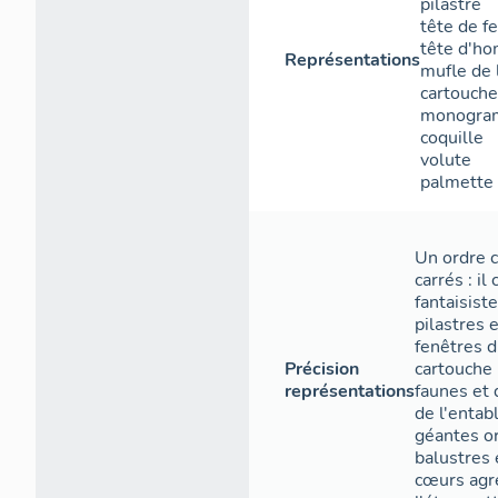
pilastre
tête de 
tête d'h
Représentations
mufle de 
cartouche
monogr
coquille
volute
palmette
Un ordre c
carrés : i
fantaisist
pilastres 
fenêtres d
Précision
cartouch
représentations
faunes et
de l'entab
géantes or
balustres 
cœurs agr