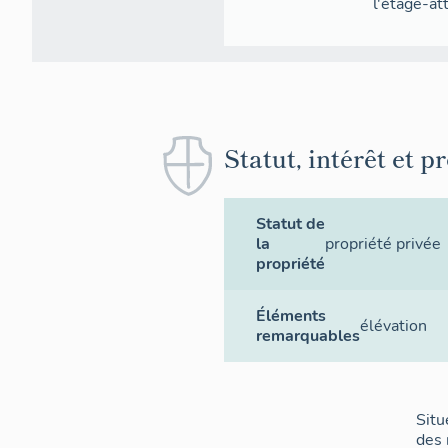
l'étage-at
Statut, intérêt et p
Statut de
la
propriété privée
propriété
Éléments
élévation
remarquables
Situ
des 