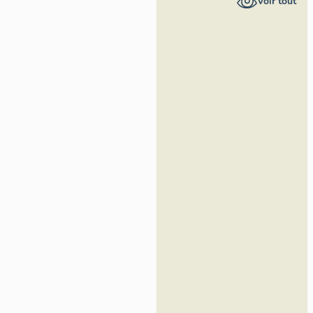
Voir tout
Loire -
Inventaire
général