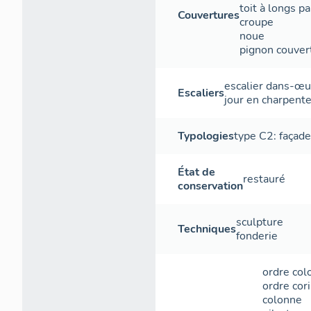
toit à longs p
Couvertures
croupe
noue
pignon couver
escalier dans-œu
Escaliers
jour
en charpent
Typologies
type C2: façade
État de
restauré
conservation
sculpture
Techniques
fonderie
ordre col
ordre cor
colonne