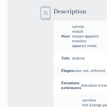
Description
schiste
enduit
Murs
moyen appareil
moellon
appareil mixte
Toits
ardoise
Étages
sous-sol
,
entresol
,
Élévations
élévation à tr
extérieures
verrière
toit à longs p