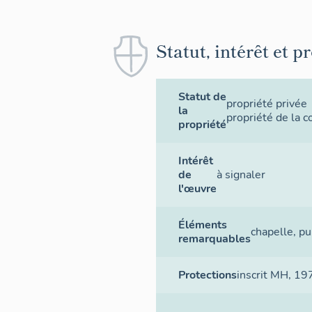
Statut, intérêt et p
Statut de
propriété privée
la
propriété de la
propriété
Intérêt
de
à signaler
l'œuvre
Éléments
chapelle
,
pu
remarquables
Protections
inscrit MH
, 19