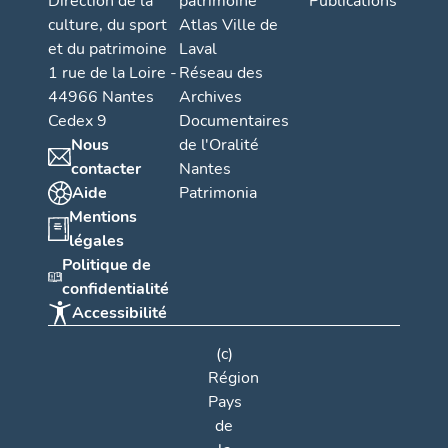
Direction de la
patrimoine
Publications
culture, du sport
Atlas Ville de
et du patrimoine
Laval
1 rue de la Loire -
Réseau des
44966 Nantes
Archives
Cedex 9
Documentaires
Nous
de l'Oralité
contacter
Nantes
Aide
Patrimonia
Mentions
légales
Politique de
confidentialité
Accessibilité
(c)
Région
Pays
de