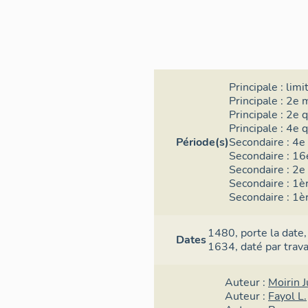
Principale :
limi
Principale :
2e m
Principale :
2e q
Principale :
4e q
Période(s)
Secondaire :
4e 
Secondaire :
16e
Secondaire :
2e 
Secondaire :
1èr
Secondaire :
1èr
1480,
porte la date
Dates
1634,
daté par trav
Auteur :
Moirin J
Auteur :
Fayol L.