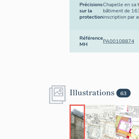
Précisions
Chapelle en sa t
sur la
bâtiment de 163
protection
inscription par
Référence
PA00108874
MH
Illustrations
63