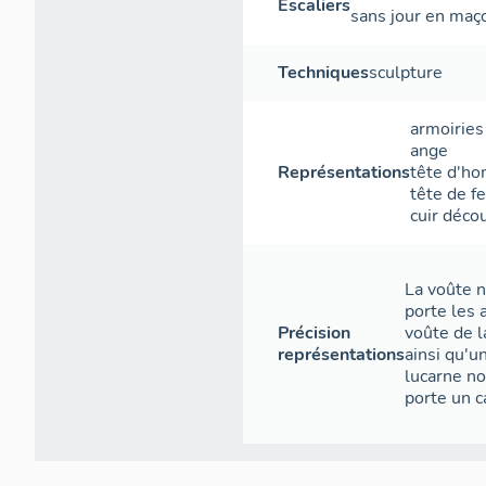
Escaliers
sans jour
en maç
Techniques
sculpture
armoiries
ange
Représentations
tête d'h
tête de 
cuir déco
La voûte n
porte les 
Précision
voûte de 
représentations
ainsi qu'
lucarne no
porte un c