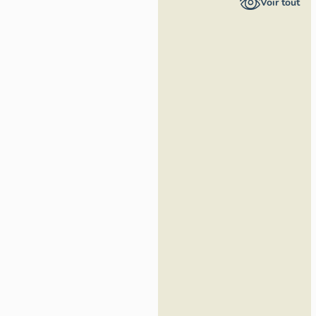
Voir tout
Loire -
Inventaire
général