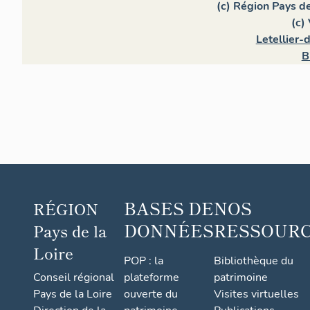
(c) Région Pays de
(c)
Letellier-
B
BASES DE
NOS
RÉGION
DONNÉES
RESSOUR
Pays de la
Loire
POP : la
Bibliothèque du
Conseil régional
plateforme
patrimoine
Pays de la Loire
ouverte du
Visites virtuelles