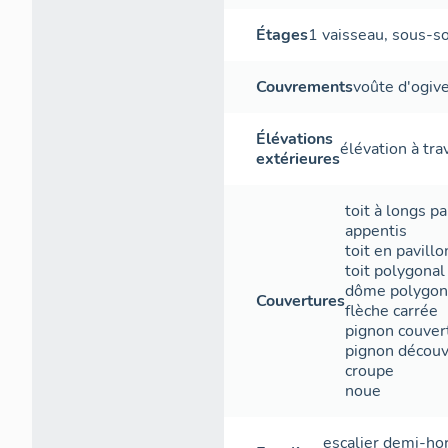
Étages
1 vaisseau
,
sous-so
Couvrements
voûte d'ogiv
Élévations
élévation à tr
extérieures
toit à longs p
appentis
toit en pavillo
toit polygonal
dôme polygon
Couvertures
flèche carrée
pignon couver
pignon découv
croupe
noue
escalier demi-h