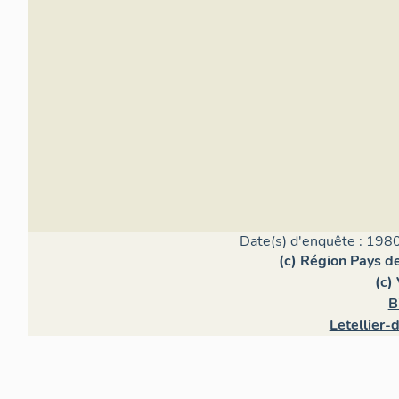
Date(s) d'enquête : 1980
(c) Région Pays de
(c)
B
Letellier-