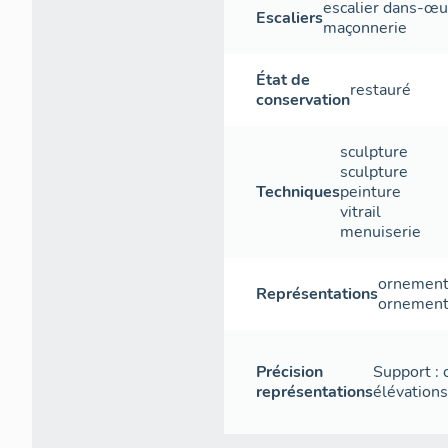
escalier dans-œu
Escaliers
maçonnerie
État de
restauré
conservation
sculpture
sculpture
Techniques
peinture
vitrail
menuiserie
ornement
Représentations
ornement
Précision
Support : c
représentations
élévations,