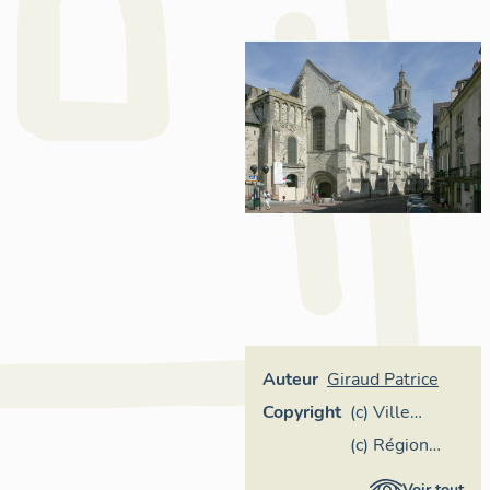
Auteur
Giraud Patrice
Copyright
(c) Ville
d'Angers
(c) Région
Pays de la
Voir tout