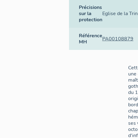
Précisions
sur la
Eglise de la Tri
protection
Référence
PA00108879
MH
Cett
une
maît
goth
du 1
orig
bor
chap
hémi
ses 
octo
d'in