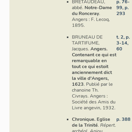
BRETAUDEAU,
p. 76-
abbé.
Notre-Dame
99, p.
du Ronceray
.
293
Angers : F. Lecoq,
1895.
BRUNEAU DE
t. 2, p.
TARTIFUME,
3-14,
Jacques.
Angers.
60
Contenant ce qui est
remarquable en
tout ce qui estoit
anciennement dict
la ville d'Angers,
1623
. Publié par le
chanoine Th.
Civrays. Angers :
Société des Amis du
Livre angevin, 1932.
Chronique. Eglise
p. 388
de la Trinité
.
Répert.
archéol. Anjou
,