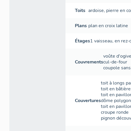
Toits
ardoise
,
pierre en c
Plans
plan en croix latine
Étages
1 vaisseau
,
en rez-
voûte d'ogiv
Couvrements
cul-de-four
coupole san
toit à longs p
toit en bâtière
toit en pavillo
Couvertures
dôme polygon
toit en pavillo
croupe ronde
pignon découv