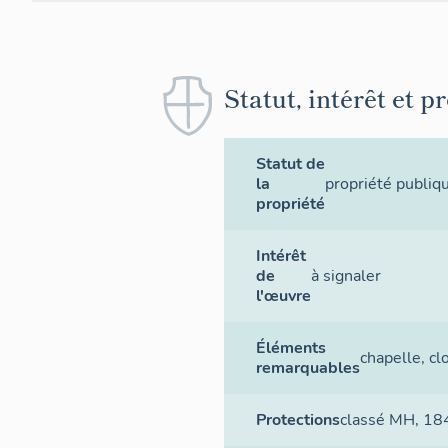
Statut, intérêt et p
Statut de
la
propriété publiq
propriété
Intérêt
de
à signaler
l'œuvre
Éléments
chapelle
,
cl
remarquables
Protections
classé MH
, 18