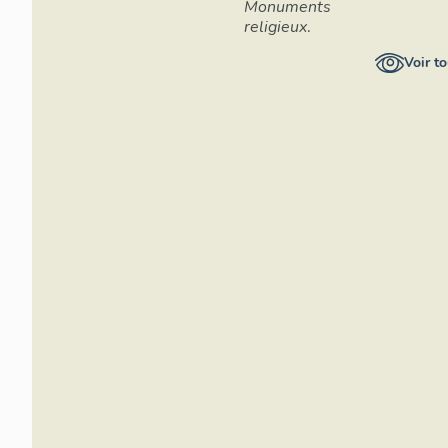
Monuments
religieux
.
Voir to