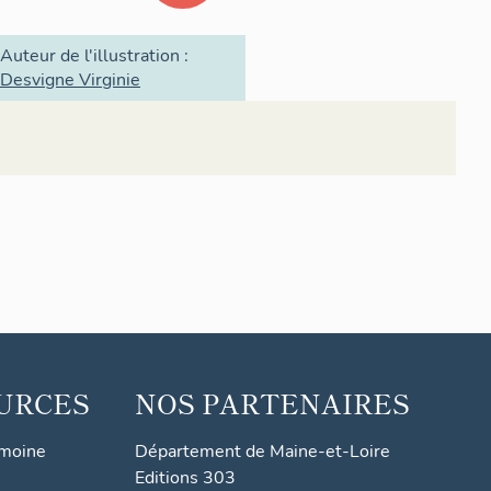
Auteur de l'illustration :
Desvigne Virginie
URCES
NOS PARTENAIRES
imoine
Département de Maine-et-Loire
Editions 303