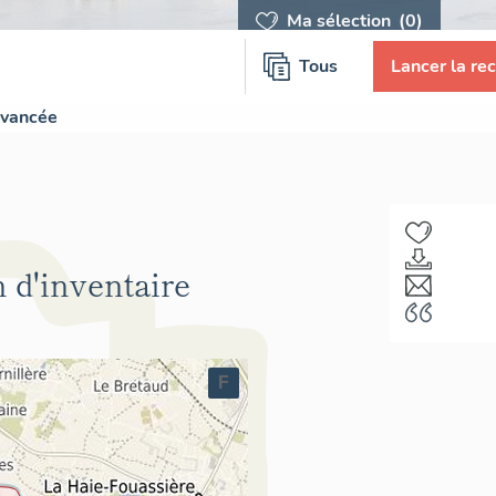
Ma sélection
(0)
Tous
Lancer la re
avancée
n d'inventaire
F