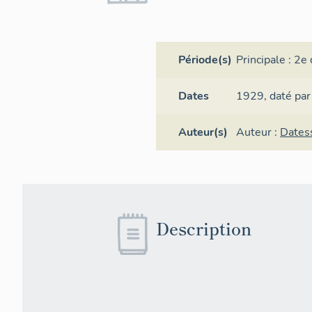
Période(s)
Principale :
2e 
Dates
1929,
daté par
Auteur(s)
Auteur :
Dates
Description