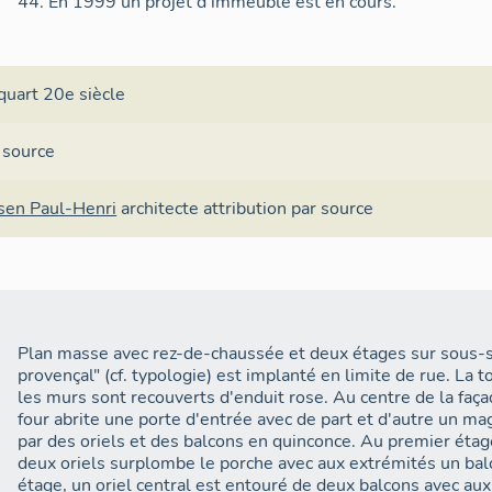
44. En 1999 un projet d'immeuble est en cours.
quart 20e siècle
 source
sen Paul-Henri
architecte
attribution par source
Plan masse avec rez-de-chaussée et deux étages sur sous-
provençal" (cf. typologie) est implanté en limite de rue. La 
les murs sont recouverts d'enduit rose. Au centre de la faça
four abrite une porte d'entrée avec de part et d'autre un ma
par des oriels et des balcons en quinconce. Au premier étag
deux oriels surplombe le porche avec aux extrémités un bal
étage, un oriel central est entouré de deux balcons avec aux