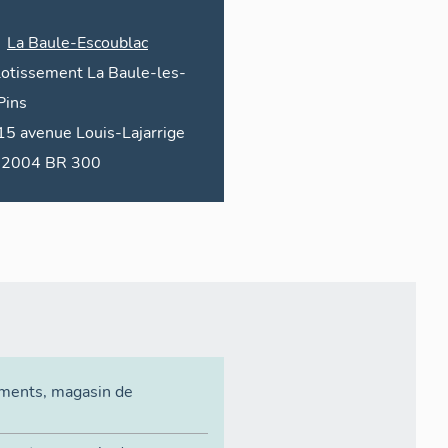
La Baule-Escoublac
lotissement La Baule-les-
Pins
15
avenue
Louis-Lajarrige
2004 BR 300
ements
,
magasin de