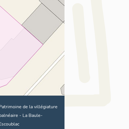
Patrimoine de la villégiature
balnéaire
-
La Baule-
Escoublac