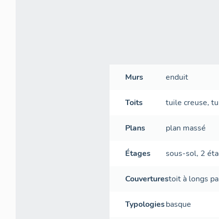
Murs
enduit
Toits
tuile creuse
,
tu
Plans
plan massé
Étages
sous-sol
,
2 éta
Couvertures
toit à longs p
Typologies
basque