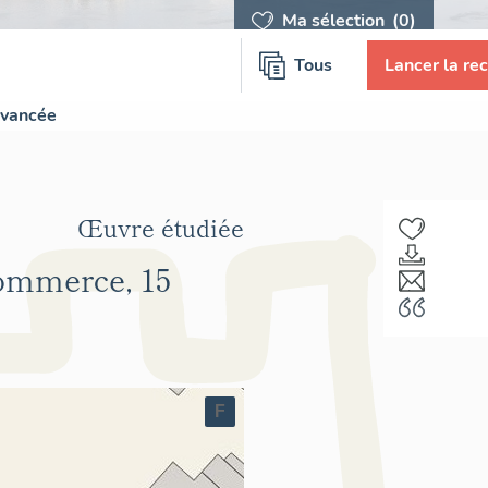
Ma sélection
(0)
Tous
Lancer la re
avancée
Œuvre étudiée
ommerce, 15
F