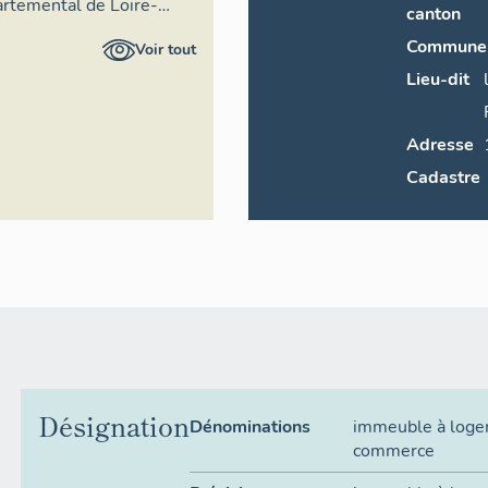
artemental de Loire-
canton
Commune
Voir tout
Lieu-dit
Adresse
Cadastre
Désignation
Dénominations
immeuble à log
commerce