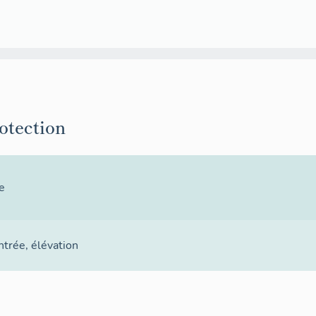
rotection
e
ntrée
,
élévation