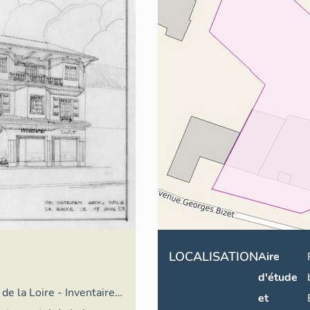
LOCALISATION
Aire
d'étude
de la Loire - Inventaire
et