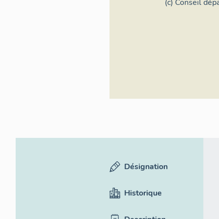
général
(c) Conseil dép
Atlantique
Désignation
Historique