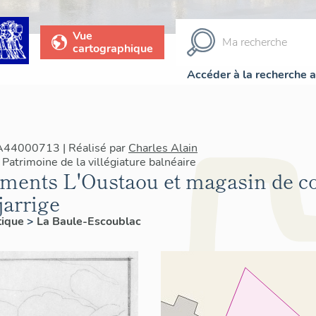
Vue
cartographique
Accéder à la recherche 
IA44000713 | Réalisé par
Charles Alain
Patrimoine de la villégiature balnéaire
ments L'Oustaou et magasin de c
jarrige
tique
>
La Baule-Escoublac