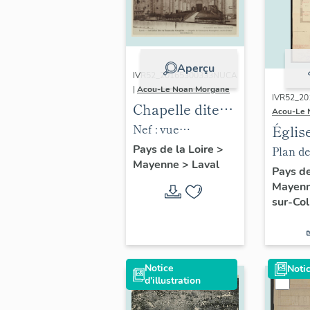
Aperçu
IVR52_20165300333NUCA
|
Acou-Le Noan Morgane
IVR52_20
Chapelle dite
Acou-Le 
grande
Nef : vue
Églis
chapelle,
d'ensemble vers le
paroi
Pays de la Loire
>
Plan de 
Mayenne
>
Laval
Institution de
sud.
Saint
Pays de
l'Immaculée
Mayen
place 
sur-Co
Conception,
Châti
Laval
Colm
Notice
Notic
d'illustration