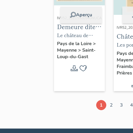
Aperçu
IVR52_20215300540NUCA
Demeure dite
IVR52_2
château
Le château de
Châte
(vestiges),
Malortie avant
l'Isle
Pays de la Loire
>
Les por
Mayenne
>
Saint-
Malortie
destruction, carte
puis 
fondat
Pays de
Loup-du-Gast
postale du début du
Mayen
orphe
l'instit
Fraimb
XXe siècle.
actue
Georges
Prières
foyer
carte p
début d
1
2
3
4