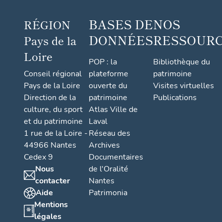
BASES DE
NOS
RÉGION
DONNÉES
RESSOUR
Pays de la
Loire
POP : la
Bibliothèque du
Conseil régional
plateforme
patrimoine
Pays de la Loire
ouverte du
Visites virtuelles
Direction de la
patrimoine
Publications
culture, du sport
Atlas Ville de
et du patrimoine
Laval
1 rue de la Loire -
Réseau des
44966 Nantes
Archives
Cedex 9
Documentaires
Nous
de l'Oralité
contacter
Nantes
Aide
Patrimonia
Mentions
légales