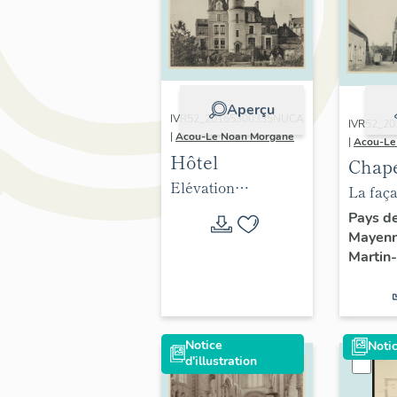
Aperçu
IVR52_20165300335NUCA
IVR52_2
|
Acou-Le Noan Morgane
|
Acou-Le
Hôtel
Chape
Elévation
Dame
La faç
postérieure, sur le
- Sain
depuis 
Pays de
jardin.
Mayen
de-C
Martin
Notice
Notic
d'illustration