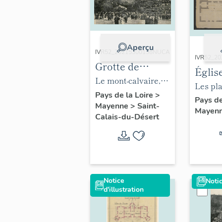
Aperçu
IVR52_20215300138NUCA
IVR52_2
Grotte de
Églis
Lourdes et
Le mont-calvaire,
paroi
Les pla
mont calvaire
carte postale du
Pays de la Loire
>
Notre
dressé
Pays de
Mayenne
>
Saint-
de la Grotte
début du XXe
Mayen
Bonne
l'archi
Calais-du-Désert
siècle.
de Co
Tessier
de la r
des voû
Notice
Notic
d'illustration