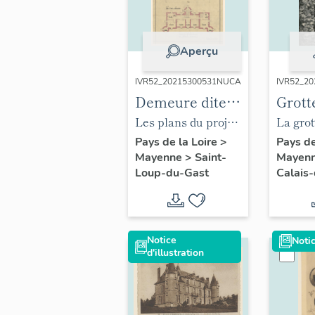
Aperçu
IVR52_20215300531NUCA
IVR52_2
Demeure dite
Grott
château
Lourd
Les plans du projet
La grot
(vestiges),
calvai
de reconstruction
Lourdes
Pays de la Loire
>
Pays de
Mayenne
>
Saint-
Mayen
Malortie
Grott
du château, rez-de-
postale
Loup-du-Gast
Calais
chaussée et
XXe siè
premier étage, par
Marc Delattre,
1948.
Notice
Notic
d'illustration