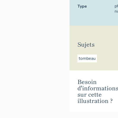
p
Type
n
Sujets
tombeau
Besoin
d'information
sur cette
illustration ?