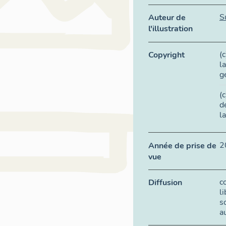
S
Auteur de
l'illustration
(
Copyright
l
g
(
d
l
2
Année de prise de
vue
c
Diffusion
l
s
a