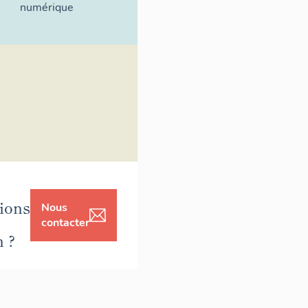
numérique
ions
Nous
contacter
n ?