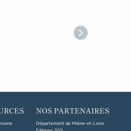
URCES
NOS PARTENAIRES
imoine
Département de Maine-et-Loire
Editions 303