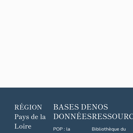
Damv
de
ix
Maill
é
BASES DE
NOS
RÉGION
DONNÉES
RESSOUR
Pays de la
Loire
POP : la
Bibliothèque du