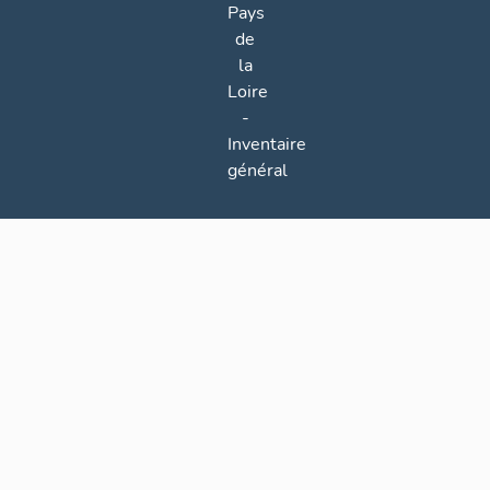
Pays
de
la
Loire
-
Inventaire
général