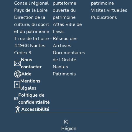
Conseil régional
plateforme
patrimoine
Pays de la Loire
ouverte du
Visites virtuelles
Direction de la
patrimoine
Publications
culture, du sport
Atlas Ville de
et du patrimoine
Laval
1 rue de la Loire -
Réseau des
44966 Nantes
Archives
Cedex 9
Documentaires
Nous
de l'Oralité
contacter
Nantes
Aide
Patrimonia
Mentions
légales
Politique de
confidentialité
Accessibilité
(c)
Région