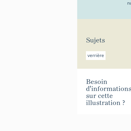
n
Sujets
verrière
Besoin
d'information
sur cette
illustration ?