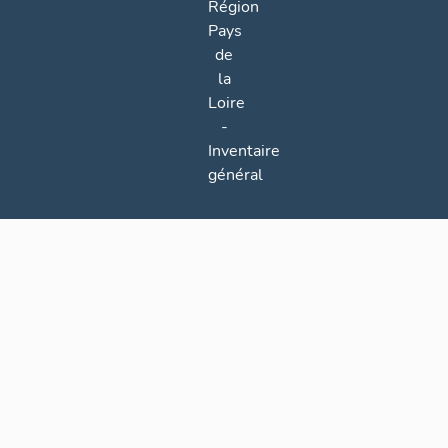
Région
Pays
de
la
Loire
-
Inventaire
général