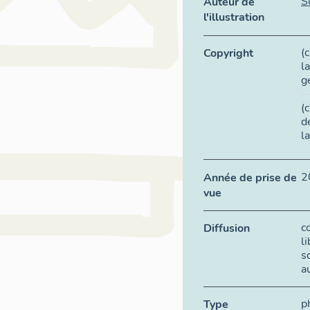
S
Auteur de
l'illustration
(
Copyright
l
g
(
d
l
2
Année de prise de
vue
c
Diffusion
l
s
a
p
Type