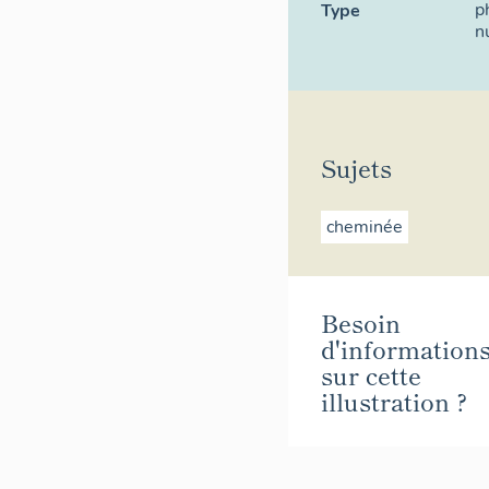
p
Type
n
Sujets
cheminée
Besoin
d'information
sur cette
illustration ?