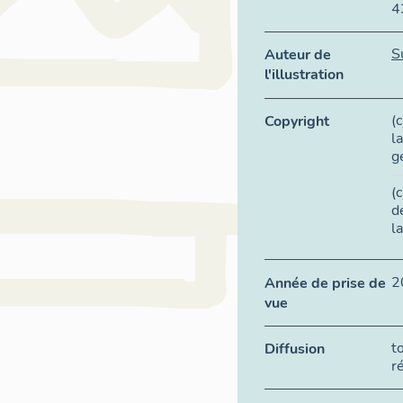
4
S
Auteur de
l'illustration
(
Copyright
l
g
(
d
l
2
Année de prise de
vue
t
Diffusion
r