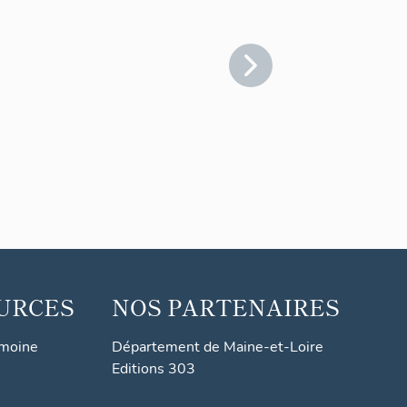
URCES
NOS PARTENAIRES
imoine
Département de Maine-et-Loire
Editions 303