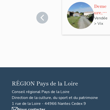
Deme
ure,
12 rue
Vendée
>
Vix
de la
Fonta
ine
RÉGION
Pays de la Loire
Conseil régional Pays de la Loire
Direction de la culture, du sport et du patrimoine
1 rue de la Loire - 44966 Nantes Cedex 9
Nous contacter