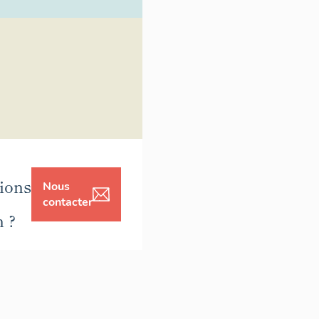
ions
Nous
contacter
n ?