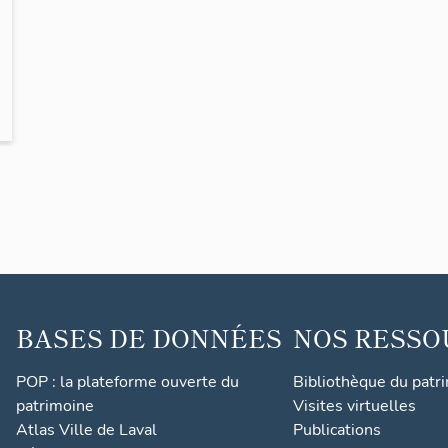
BASES DE DONNÉES
NOS RESSO
POP : la plateforme ouverte du
Bibliothèque du patr
patrimoine
Visites virtuelles
Atlas Ville de Laval
Publications