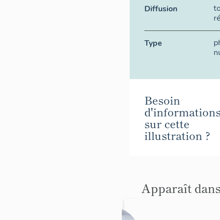
t
Diffusion
r
p
Type
n
Besoin
d'information
sur cette
illustration ?
Apparaît dans
Porte du