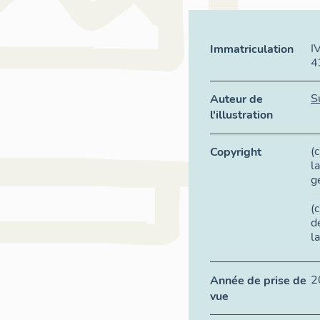
I
Immatriculation
4
S
Auteur de
l'illustration
(
Copyright
l
g
(
d
l
2
Année de prise de
vue