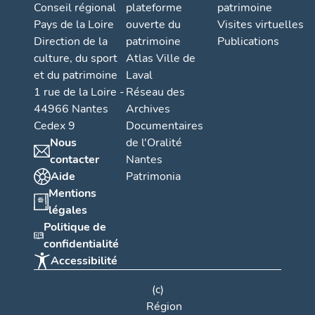
Conseil régional
plateforme
patrimoine
Pays de la Loire
ouverte du
Visites virtuelles
Direction de la
patrimoine
Publications
culture, du sport
Atlas Ville de
et du patrimoine
Laval
1 rue de la Loire -
Réseau des
44966 Nantes
Archives
Cedex 9
Documentaires
Nous
de l'Oralité
contacter
Nantes
Aide
Patrimonia
Mentions
légales
Politique de
confidentialité
Accessibilité
(c)
Région