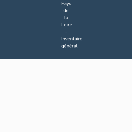
Pays
de
la
Loire
-
Inventaire
général