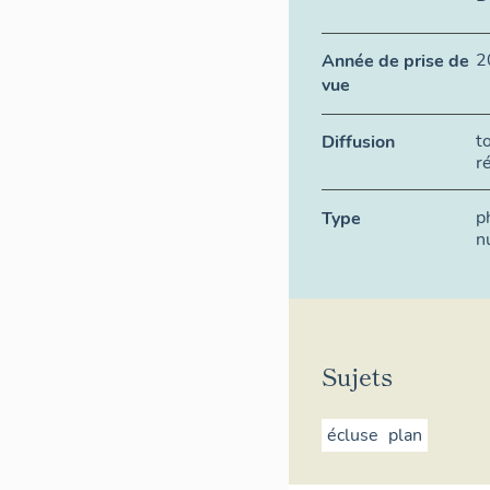
2
Année de prise de
vue
t
Diffusion
r
p
Type
n
Sujets
écluse
plan