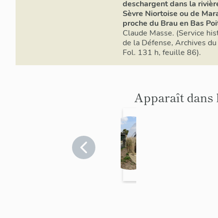
deschargent dans la rivièr
Sèvre Niortoise ou de Mar
proche du Brau en Bas Poi
Claude Masse. (Service his
de la Défense, Archives du
Fol. 131 h, feuille 86).
Apparaît dans 
Porte du
Portes du
Porte de
Port
canal du
canal des
l'Epine,
cana
Clain ou
Vendée
Cinq
Vendée
>
maison
Vendée
>
Vien
Vend
>
Sainte-
Sainte-
Puyravault
Saint
des
Abbés,
de garde
Radégonde-
Radégonde-
Radég
Grands
maison
des-Noyers
des-Noyers
des-N
Greniers,
de garde
maison
de garde