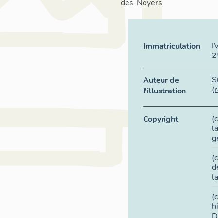
des-Noyers
I
Immatriculation
2
S
Auteur de
(
l'illustration
(
Copyright
l
g
(
d
l
(
h
D