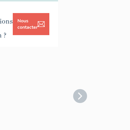
ions
Nous
contacter
n ?