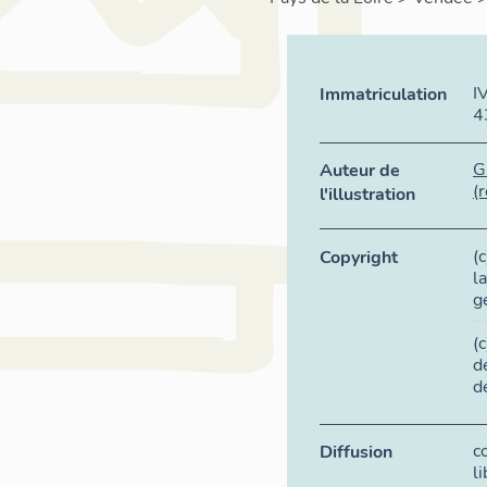
I
Immatriculation
4
G
Auteur de
(
l'illustration
(
Copyright
l
g
(
d
d
c
Diffusion
l