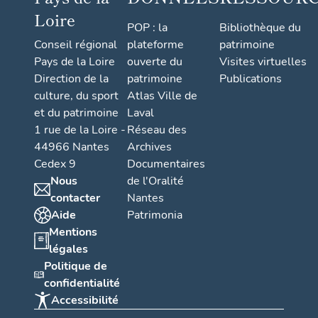
Emile
Loire
-
POP : la
Bibliothèque du
Conseil régional
plateforme
patrimoine
Beaus
Pays de la Loire
ouverte du
Visites virtuelles
sire, 2
Direction de la
patrimoine
Publications
rue
culture, du sport
Atlas Ville de
Emile
et du patrimoine
Laval
-
1 rue de la Loire -
Réseau des
Beaus
44966 Nantes
Archives
sire
Cedex 9
Documentaires
Nous
de l'Oralité
contacter
Nantes
Aide
Patrimonia
Mentions
légales
Politique de
confidentialité
Accessibilité