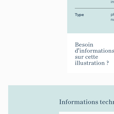
i
p
Type
n
Besoin
d'information
sur cette
illustration ?
Informations tech