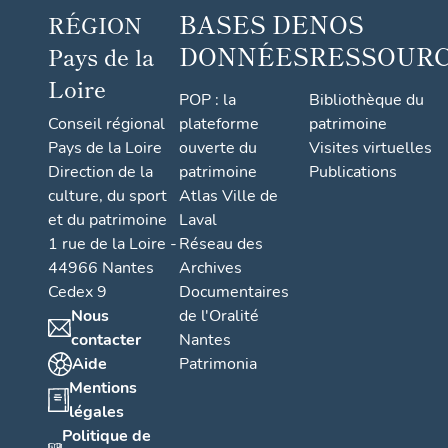
BASES DE
NOS
RÉGION
au
orne
DONNÉES
RESSOUR
Pays de la
ment
Loire
al,
POP : la
Bibliothèque du
Conseil régional
plateforme
patrimoine
ange
Pays de la Loire
ouverte du
Visites virtuelles
Direction de la
patrimoine
Publications
culture, du sport
Atlas Ville de
et du patrimoine
Laval
1 rue de la Loire -
Réseau des
44966 Nantes
Archives
Cedex 9
Documentaires
Nous
de l'Oralité
contacter
Nantes
Aide
Patrimonia
Mentions
légales
Politique de