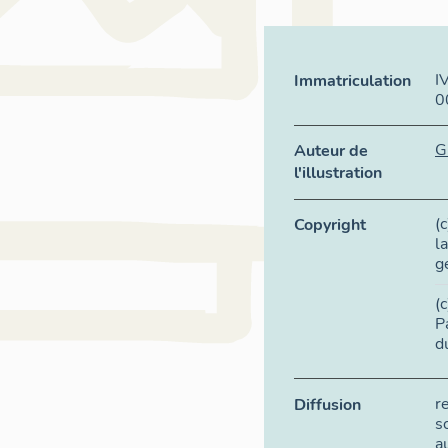
I
Immatriculation
0
G
Auteur de
l'illustration
(
Copyright
l
g
(
P
d
r
Diffusion
s
a