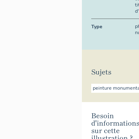
t
d
p
Type
n
Sujets
peinture monument
Besoin
d'information
sur cette
illustration ?