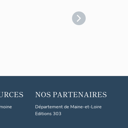
URCES
NOS PARTENAIRES
imoine
Département de Maine-et-Loire
Editions 303