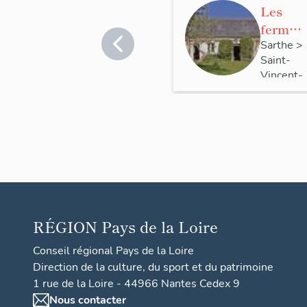
Les
fermes
de la
Sarthe
>
Saint-
comm
Vincent-
une de
du-
Saint-
Lorouër
Vince
nt-du-
Lorou
ër
RÉGION
Pays de la Loire
Conseil régional Pays de la Loire
Direction de la culture, du sport et du patrimoine
1 rue de la Loire - 44966 Nantes Cedex 9
Nous contacter