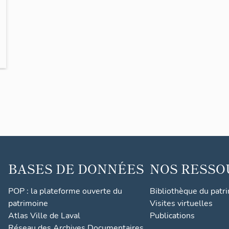
BASES DE DONNÉES
NOS RESSO
POP : la plateforme ouverte du
Bibliothèque du patr
patrimoine
Visites virtuelles
Atlas Ville de Laval
Publications
Réseau des Archives Documentaires