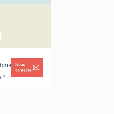
ions
Nous
contacter
n ?