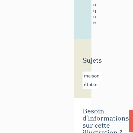
ri
q
u
e
Sujets
maison
étable
Besoin
d'informations
sur cette
illustration ?