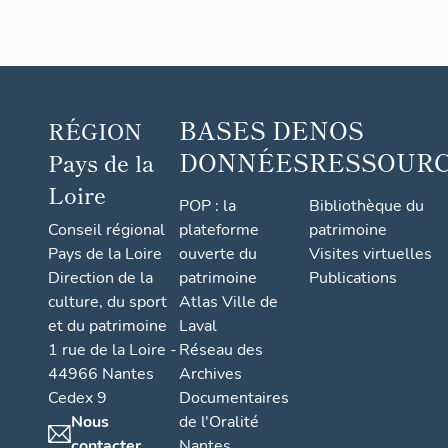
Lorou
ër
BASES DE
NOS
RÉGION
DONNÉES
RESSOUR
Pays de la
Loire
POP : la
Bibliothèque du
Conseil régional
plateforme
patrimoine
Pays de la Loire
ouverte du
Visites virtuelles
Direction de la
patrimoine
Publications
culture, du sport
Atlas Ville de
et du patrimoine
Laval
1 rue de la Loire -
Réseau des
44966 Nantes
Archives
Cedex 9
Documentaires
Nous
de l'Oralité
contacter
Nantes