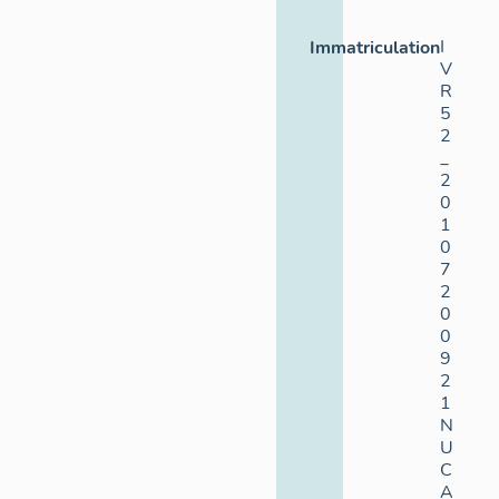
I
Immatriculation
V
R
5
2
_
2
0
1
0
7
2
0
0
9
2
1
N
U
C
A