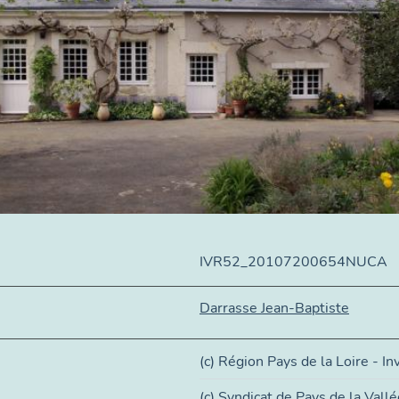
IVR52_20107200654NUCA
Darrasse Jean-Baptiste
(c) Région Pays de la Loire - In
(c) Syndicat de Pays de la Vallé