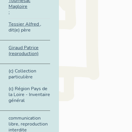
Tournesac
Magloire
;
Tessier Alfred
,
dit(e) père
Giraud Patrice
(reproduction)
(c) Collection
particulière
(c) Région Pays de
la Loire - Inventaire
général
communication
libre, reproduction
interdite