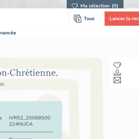
Ma sélection
(0)
Tous
Lancer la re
avancée
on-Chrétienne,
se.
IVR52_20068500
n
224NUCA