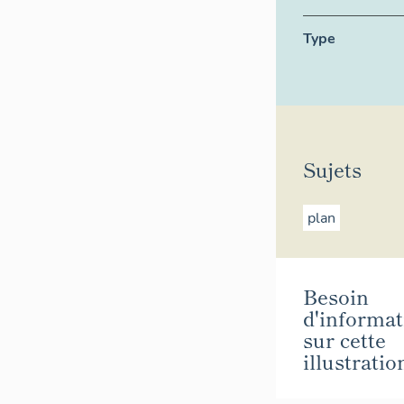
Type
Sujets
plan
Besoin
d'informat
sur cette
illustratio