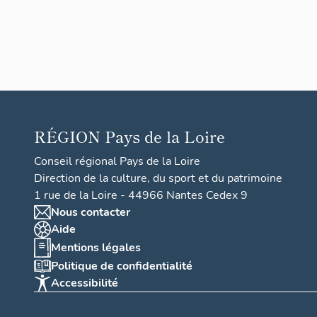
ussée
s, rue
de
l'Unio
n-
Chréti
enne
RÉGION
Pays de la Loire
Conseil régional Pays de la Loire
Direction de la culture, du sport et du patrimoine
1 rue de la Loire - 44966 Nantes Cedex 9
Nous contacter
Aide
Mentions légales
Politique de confidentialité
Accessibilité