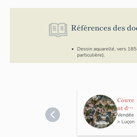
Références des do
Dessin aquarellé, vers 1851
particulière).
Couve
nt de
carmé
Vendée
>
Luçon
lites
décha