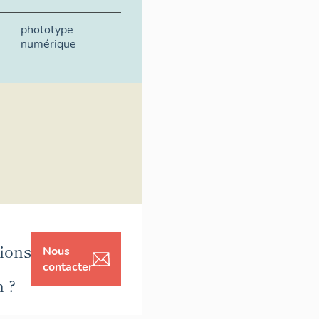
phototype
numérique
ions
Nous
contacter
n ?