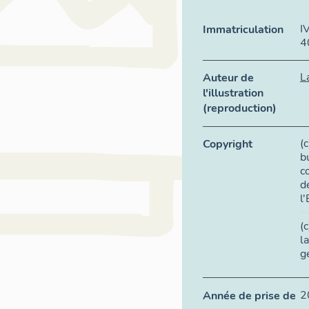
I
Immatriculation
4
L
Auteur de
l'illustration
(reproduction)
(
Copyright
b
c
d
l'
(
l
g
2
Année de prise de