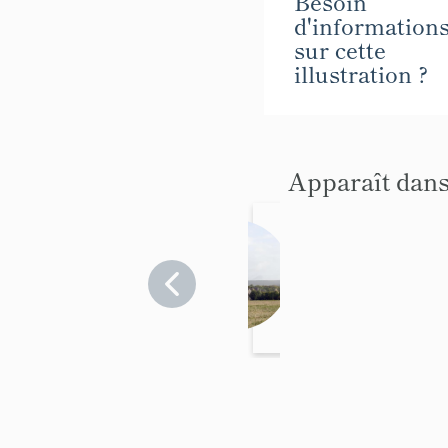
Besoin
d'information
sur cette
illustration ?
Apparaît dans
Blando
uet,
présent
Mayenne
>
ation de
Blandouet
la
commu
ne