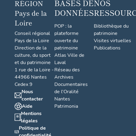
BASES DE
NOS
RÉGION
DONNÉES
RESSOUR
Pays de la
Loire
POP : la
Bibliothèque du
Conseil régional
plateforme
patrimoine
Pays de la Loire
ouverte du
Visites virtuelles
Direction de la
patrimoine
Publications
culture, du sport
Atlas Ville de
et du patrimoine
Laval
1 rue de la Loire -
Réseau des
44966 Nantes
Archives
Cedex 9
Documentaires
Nous
de l'Oralité
contacter
Nantes
Aide
Patrimonia
Mentions
légales
Politique de
confidentialité