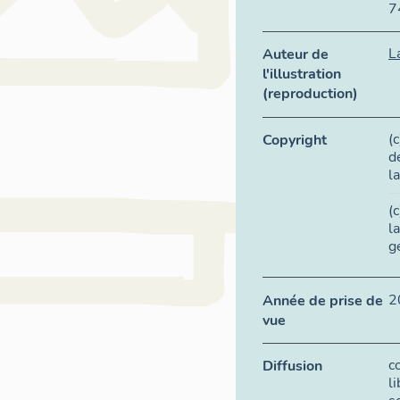
7
L
Auteur de
l'illustration
(reproduction)
(
Copyright
d
l
(
l
g
2
Année de prise de
vue
c
Diffusion
l