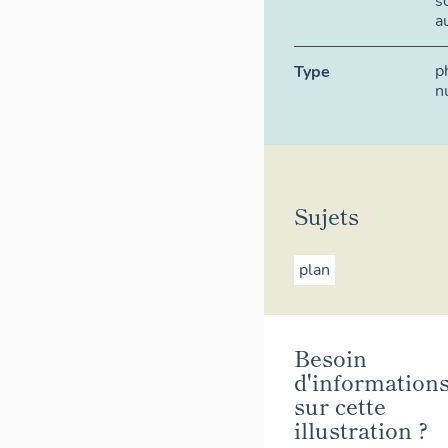
s
a
p
Type
n
Sujets
plan
Besoin
d'information
sur cette
illustration ?