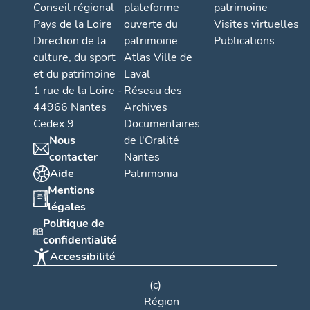
Conseil régional
plateforme
patrimoine
Pays de la Loire
ouverte du
Visites virtuelles
Direction de la
patrimoine
Publications
culture, du sport
Atlas Ville de
et du patrimoine
Laval
1 rue de la Loire -
Réseau des
44966 Nantes
Archives
Cedex 9
Documentaires
Nous
de l'Oralité
contacter
Nantes
Aide
Patrimonia
Mentions
légales
Politique de
confidentialité
Accessibilité
(c)
Région