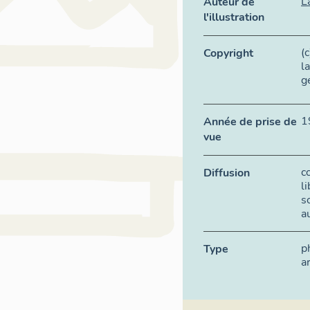
L
Auteur de
l'illustration
(
Copyright
l
g
1
Année de prise de
vue
c
Diffusion
l
s
a
p
Type
a