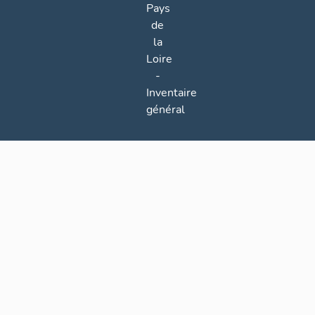
Pays
de
la
Loire
-
Inventaire
général