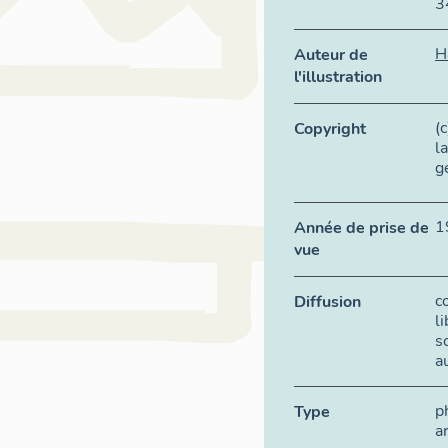
3
H
Auteur de
l'illustration
(
Copyright
l
g
1
Année de prise de
vue
c
Diffusion
l
s
a
p
Type
a