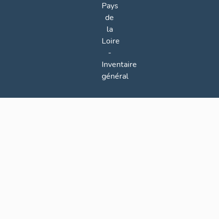
Pays
de
la
Loire
-
Inventaire
général