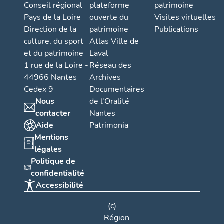
Conseil régional
plateforme
patrimoine
Pays de la Loire
ouverte du
Visites virtuelles
Direction de la
patrimoine
Publications
culture, du sport
Atlas Ville de
et du patrimoine
Laval
1 rue de la Loire -
Réseau des
44966 Nantes
Archives
Cedex 9
Documentaires
Nous
de l'Oralité
contacter
Nantes
Aide
Patrimonia
Mentions
légales
Politique de
confidentialité
Accessibilité
(c)
Région