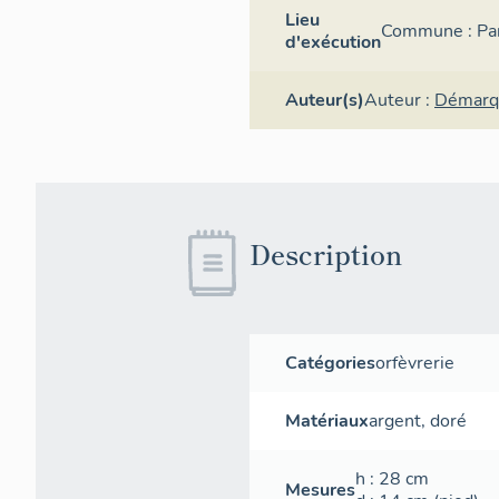
Lieu
Commune :
Pa
d'exécution
Auteur(s)
Auteur :
Démarqu
Description
Catégories
orfèvrerie
Matériaux
argent
,
doré
h
: 28
cm
Mesures