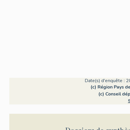
Date(s) d'enquête : 2
(c) Région Pays de
(c) Conseil dé
S
Dossiers de synthè