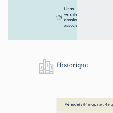
Liens
vers des
dossiers
associés
Historique
Période(s)
Principale :
4e q