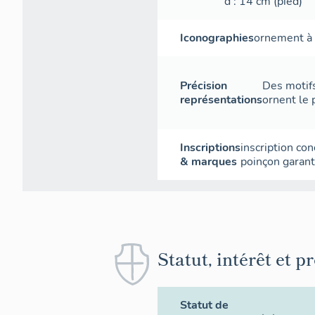
d
: 14
cm
(pied)
Iconographies
ornement à 
Précision
Des motifs
représentations
ornent le 
Inscriptions
inscription con
& marques
poinçon garant
Statut, intérêt et p
Statut de