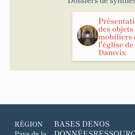
Présentat
des objets
mobiliers 
l'église de
Damvix
BASES DE
NOS
RÉGION
DONNÉES
RESSOUR
Pays de la