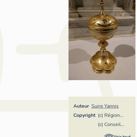
Auteur
Suire Yannis
Copyright
(c) Région
Pays de la
(c) Conseil
Loire -
départemental
Voir tout