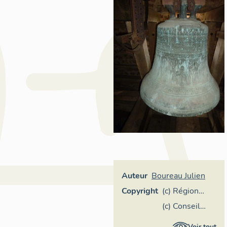
Auteur
Boureau Julien
Copyright
(c) Région
Pays de la
(c) Conseil
Loire -
départemental
Voir tout