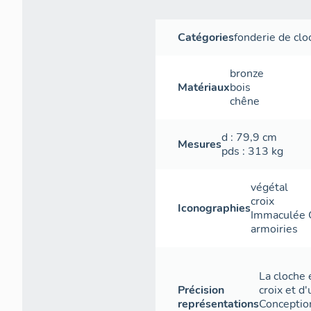
Catégories
fonderie de clo
bronze
Matériaux
bois
chêne
d
: 79,9
cm
Mesures
pds
: 313
kg
végétal
croix
Iconographies
Immaculée 
armoiries
La cloche 
Précision
croix et d
représentations
Conception