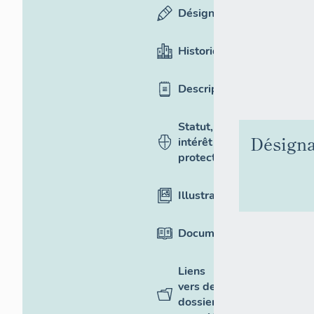
Désignation
Historique
Description
Statut,
Désigna
intérêt et
protection
Illustrations
Documentation
Liens
vers des
dossiers