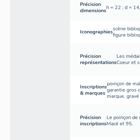
Précision
h = 22 ; d = 14
dimensions
scène bibli
Iconographies
figure bibli
Précision
Les médail
représentations
Coeur et s
poinçon de ma
Inscriptions
garantie gros 
& marques
marque
,
gravé
Précision
Le poinçon de 
inscriptions
Macé et 95.