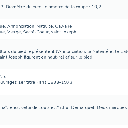
,3. Diamètre du pied ; diamètre de la coupe : 10,2.
que
,
Annonciation
,
Nativité
,
Calvaire
que
,
Vierge
,
Sacré-Coeur
,
saint Joseph
lons du pied représentent l'Annonciation, la Nativité et le Calv
aint Joseph figurent en haut-relief sur le pied.
ître
ouvrages 1er titre Paris 1838-1973
maître est celui de Louis et Arthur Demarquet. Deux marques s