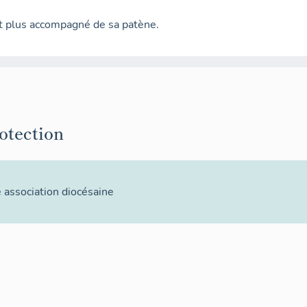
st plus accompagné de sa patène.
rotection
 association diocésaine