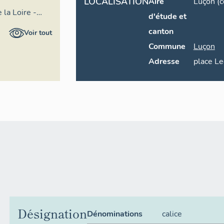
LOCALISATION
Aire
Luçon (
 la Loire -
d'étude et
l
canton
Voir tout
Commune
Luçon
Adresse
place
Le
Désignation
Dénominations
calice