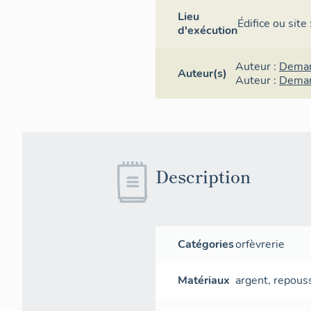
Lieu
Édifice ou site
d'exécution
Auteur :
Demar
Auteur(s)
Auteur :
Demar
Description
Catégories
orfèvrerie
Matériaux
argent
,
repous