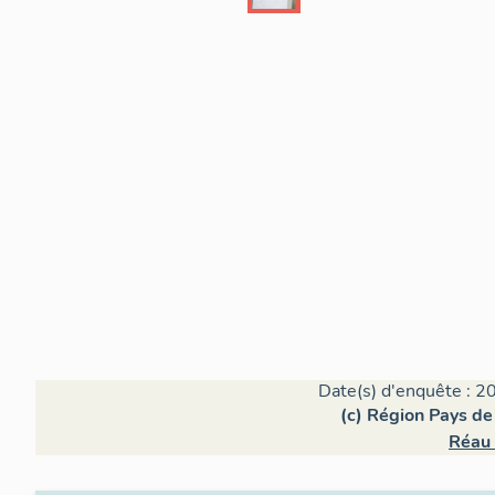
Date(s) d'enquête : 2
(c) Région Pays de 
Réau 