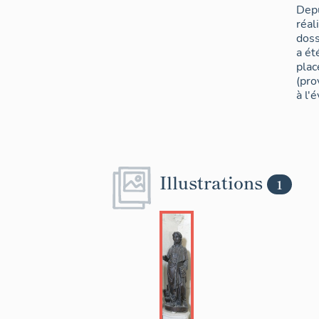
Depu
réal
doss
a ét
plac
(pro
à l'
Illustrations
1