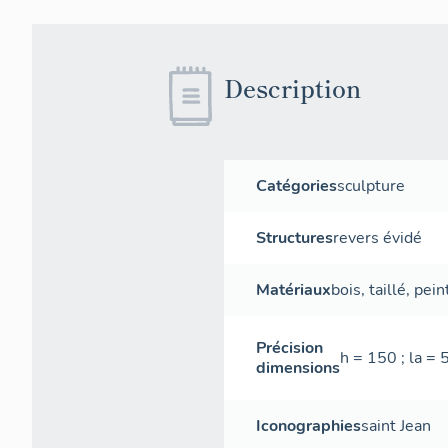
Description
Catégories
sculpture
Structures
revers évidé
Matériaux
bois
,
taillé
,
pein
Précision
h = 150 ; la = 
dimensions
Iconographies
saint Jean