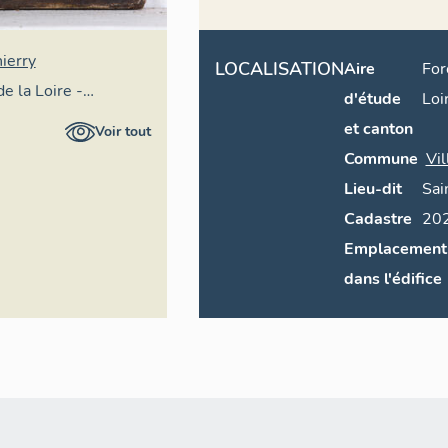
ierry
LOCALISATION
Aire
For
e la Loire -
d'étude
Loi
al
et canton
Voir tout
Commune
Vi
Lieu-dit
Sai
Cadastre
Emplacement
dans l'édifice