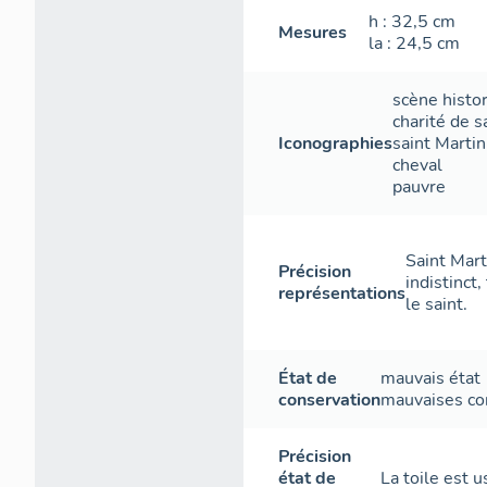
h
: 32,5
cm
Mesures
la
: 24,5
cm
scène histo
charité de s
Iconographies
saint Martin
cheval
pauvre
Saint Mart
Précision
indistinct
représentations
le saint.
État de
mauvais état
conservation
mauvaises co
Précision
état de
La toile est 