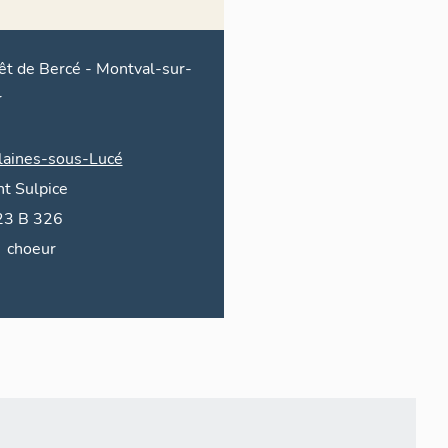
êt de Bercé
-
Montval-sur-
r
llaines-sous-Lucé
nt Sulpice
2023 B 326
choeur