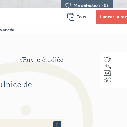
Ma sélection
(0)
Tous
Lancer la re
avancée
Œuvre étudiée
ulpice de
F