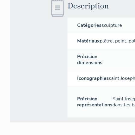
Description
Catégories
sculpture
Matériaux
plâtre
,
peint
,
po
Précision
dimensions
Iconographies
saint Josep
Précision
Saint Jose
représentations
dans les b