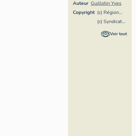
Auteur
Guillotin Yves
Copyright
(c) Région
Pays de la
(c) Syndicat
Loire -
de Pays de la
Voir tout
Inventaire
Vallée du
général
Loir