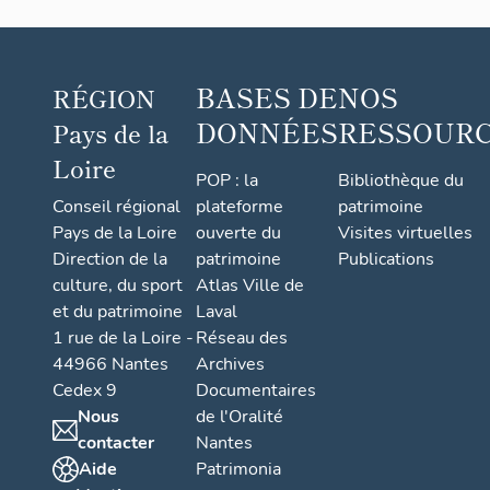
BASES DE
NOS
RÉGION
DONNÉES
RESSOUR
Pays de la
Loire
POP : la
Bibliothèque du
Conseil régional
plateforme
patrimoine
Pays de la Loire
ouverte du
Visites virtuelles
Direction de la
patrimoine
Publications
culture, du sport
Atlas Ville de
et du patrimoine
Laval
1 rue de la Loire -
Réseau des
44966 Nantes
Archives
Cedex 9
Documentaires
Nous
de l'Oralité
contacter
Nantes
Aide
Patrimonia