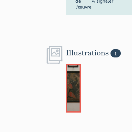
de
À signaler
l'œuvre
Illustrations
1