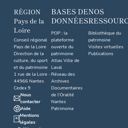
BASES DE
NOS
RÉGION
DONNÉES
RESSOUR
Pays de la
Loire
POP : la
Bibliothèque du
Conseil régional
plateforme
patrimoine
Pays de la Loire
ouverte du
Visites virtuelles
Direction de la
patrimoine
Publications
culture, du sport
Atlas Ville de
et du patrimoine
Laval
1 rue de la Loire -
Réseau des
44966 Nantes
Archives
Cedex 9
Documentaires
Nous
de l'Oralité
contacter
Nantes
Aide
Patrimonia
Mentions
légales