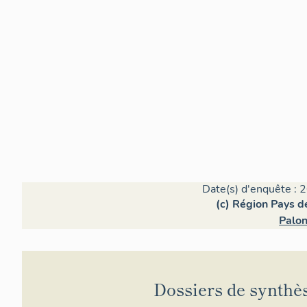
Date(s) d'enquête : 
(c) Région Pays de
Palon
Dossiers de synthè