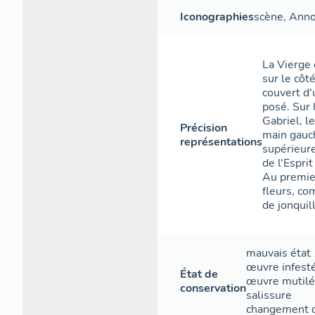
Iconographies
scène
,
Anno
La Vierge 
sur le côt
couvert d'
posé. Sur 
Gabriel, le
Précision
main gauch
représentations
supérieure
de l'Espri
Au premie
fleurs, co
de jonquil
mauvais état
œuvre infest
État de
œuvre mutil
conservation
salissure
changement d