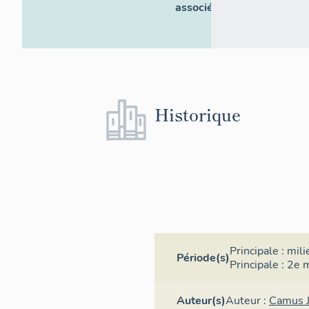
associés
Historique
Principale :
mili
Période(s)
Principale :
2e m
Auteur(s)
Auteur :
Camus 