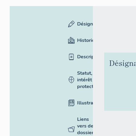
Désignation
Historique
Description
Désigna
Statut,
intérêt et
protection
Illustrations
Liens
vers des
dossiers