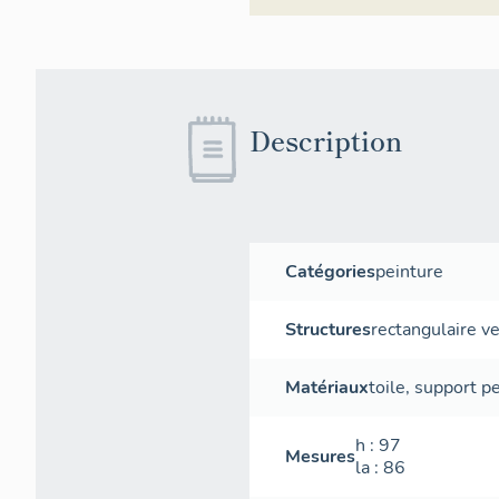
Description
Catégories
peinture
Structures
rectangulaire ve
Matériaux
toile
,
support
pe
h
: 97
Mesures
la
: 86