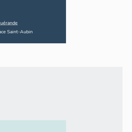
uérande
ace
Saint-Aubin