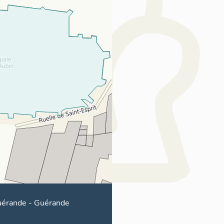
érande
-
Guérande