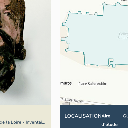
LOCALISATION
Aire
Gu
de la Loire - Inventaire
d'étude