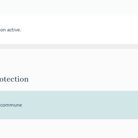
on active.
rotection
la commune