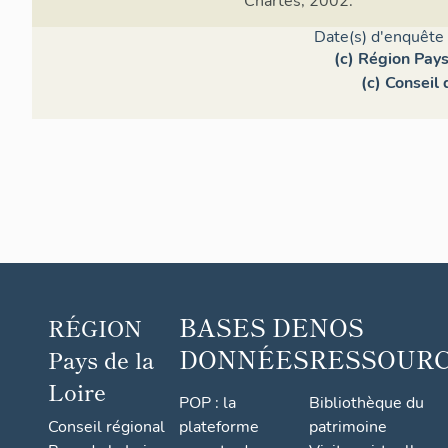
Chartes, 2002.
Date(s) d'enquête 
(c) Région Pays
(c) Conseil
BASES DE
NOS
RÉGION
DONNÉES
RESSOUR
Pays de la
Loire
POP : la
Bibliothèque du
Conseil régional
plateforme
patrimoine