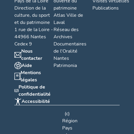
Pays de la Loire
ouverte du
Visites virtuelles
Direction de la
patrimoine
Publications
culture, du sport
Atlas Ville de
et du patrimoine
Laval
1 rue de la Loire -
Réseau des
44966 Nantes
Archives
Cedex 9
Documentaires
Nous
de l'Oralité
contacter
Nantes
Aide
Patrimonia
Mentions
légales
Politique de
confidentialité
Accessibilité
(c)
Région
Pays