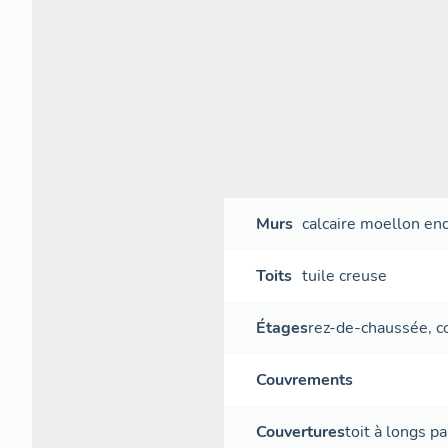
Murs
calcaire
moellon
end
Toits
tuile creuse
Étages
rez-de-chaussée
,
c
Couvrements
Couvertures
toit à longs p