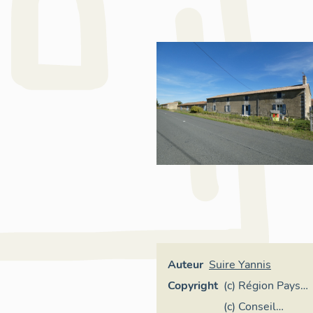
Auteur
Suire Yannis
Copyright
(c) Région Pays
de la Loire -
(c) Conseil