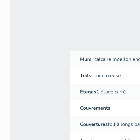
Murs
calcaire
moellon
end
Toits
tuile creuse
Étages
1 étage carré
Couvrements
Couvertures
toit à longs p