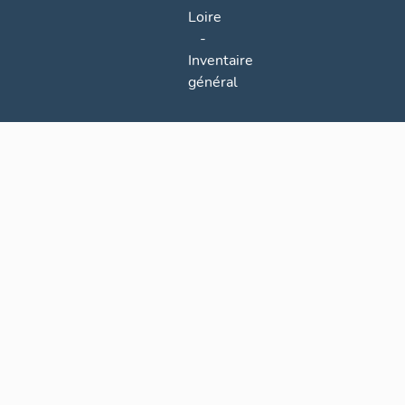
Loire
-
Inventaire
général