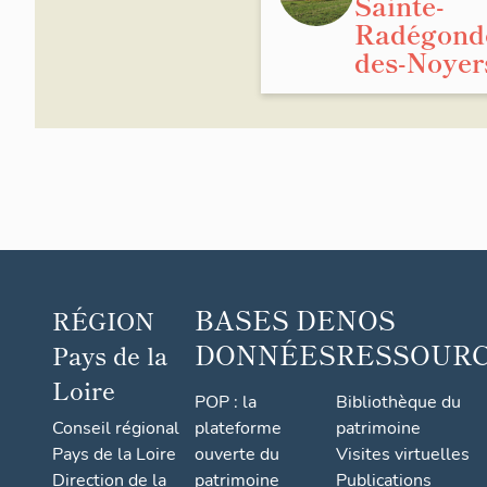
Sainte-
Radégond
des-Noyer
BASES DE
NOS
RÉGION
DONNÉES
RESSOUR
Pays de la
Loire
POP : la
Bibliothèque du
Conseil régional
plateforme
patrimoine
Pays de la Loire
ouverte du
Visites virtuelles
Direction de la
patrimoine
Publications