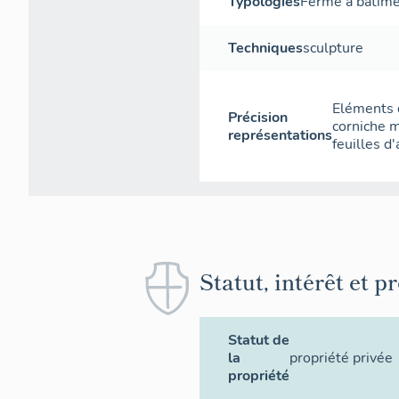
Typologies
Ferme à bâtime
Techniques
sculpture
Eléments 
Précision
corniche m
représentations
feuilles d
Statut, intérêt et p
Statut de
la
propriété privée
propriété