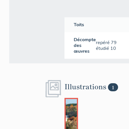
Toits
Décompte
repéré
79
des
étudié
10
œuvres
Illustrations
1