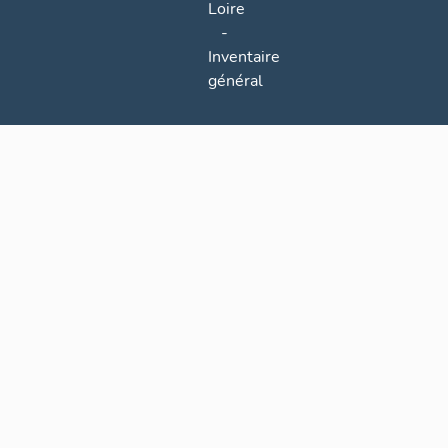
Loire
-
Inventaire
général