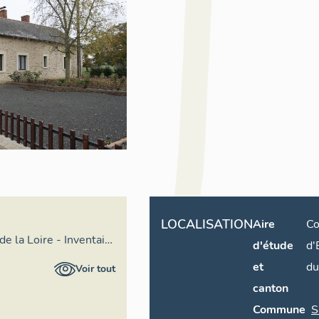
LOCALISATION
Aire
C
de la Loire - Inventaire
d'étude
d'
et
du
Voir tout
canton
Commune
S