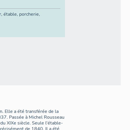
r
,
étable
,
porcherie
,
 Elle a été transférée de la
837. Passée à Michel Rousseau
du XIXe siècle. Seule l'étable-
précisément de 1840. Il a été