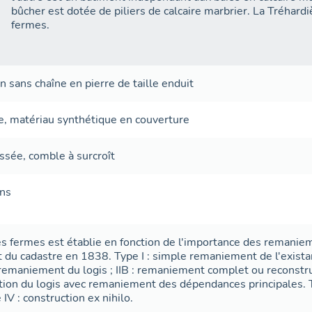
bûcher est dotée de piliers de calcaire marbrier. La Tréhardière appartient au type IIC des
fermes.
 sans chaîne en pierre de taille
enduit
e
,
matériau synthétique en couverture
ussée
,
comble à surcroît
ans
es fermes est établie en fonction de l'importance des remanie
 du cadastre en 1838. Type I : simple remaniement de l'existant
 : remaniement du logis ; IIB : remaniement complet ou reconstru
ction du logis avec remaniement des dépendances principales. Ty
IV : construction ex nihilo.