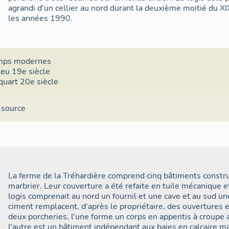
agrandi d'un cellier au nord durant la deuxième moitié du XI
les années 1990.
mps modernes
ieu 19e siècle
quart 20e siècle
 source
La ferme de la Tréhardière comprend cinq bâtiments constru
marbrier. Leur couverture a été refaite en tuile mécanique e
logis comprenait au nord un fournil et une cave et au sud un
ciment remplacent, d'après le propriétaire, des ouvertures e
deux porcheries, l'une forme un corps en appentis à croupe a
l'autre est un bâtiment indépendant aux baies en calcaire mar