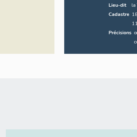
Lieu-dit
la
Cadastre
1838 A5 
11
Précisions
œ