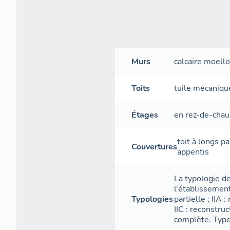
Murs
calcaire
moellon
Toits
tuile mécaniqu
Étages
en rez-de-cha
toit à longs p
Couvertures
appentis
La typologie d
l'établissement
Typologies
partielle ; IIA
IIC : reconstru
complète. Type 