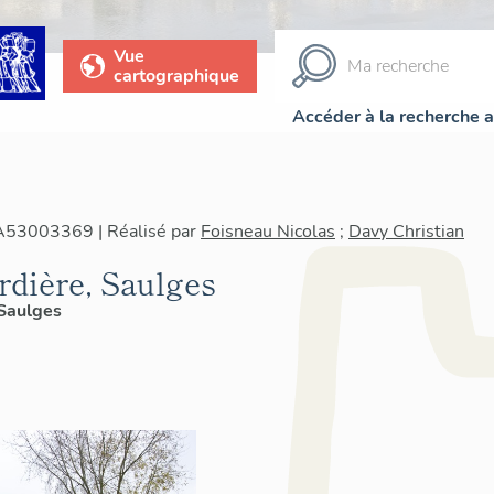
Vue
cartographique
Accéder à la recherche 
IA53003369 | Réalisé par
Foisneau Nicolas
;
Davy Christian
rdière, Saulges
Saulges