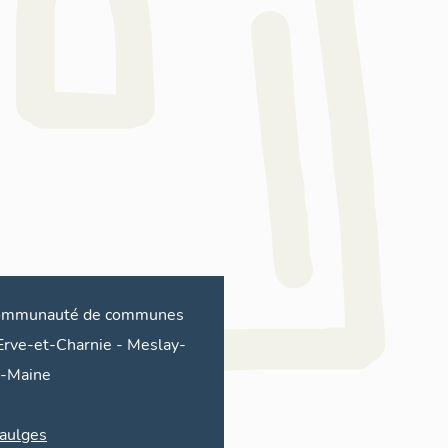
ommunauté de communes
Erve-et-Charnie
-
Meslay-
-Maine
aulges