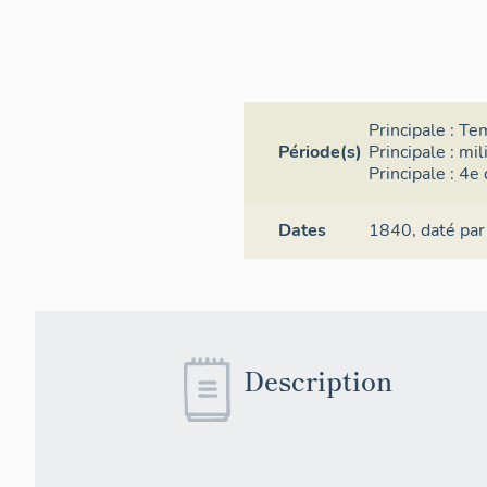
Principale :
Te
Période(s)
Principale :
mil
Principale :
4e 
Dates
1840,
daté par
Description