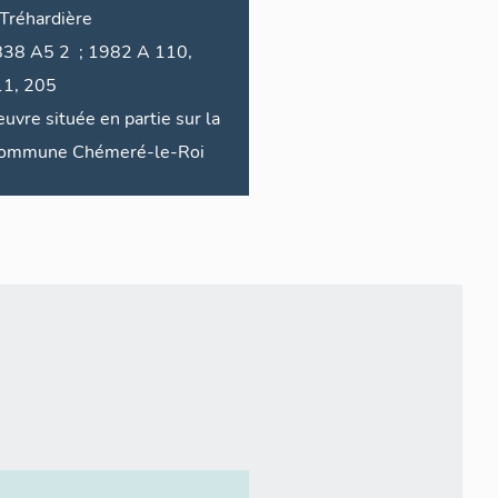
Tréhardière
2 ; 1982 A 110,
1, 205
uvre située en partie sur la
commune
Chémeré-le-Roi