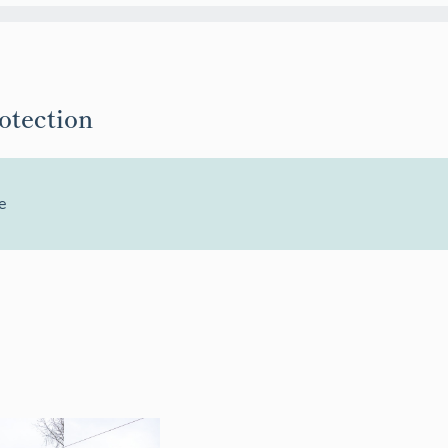
rotection
e