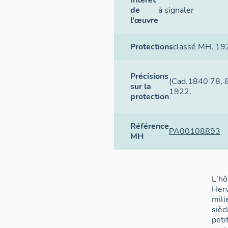
Intérêt
de
à signaler
l'œuvre
Protections
classé MH
, 19
Précisions
(Cad.1840 78, 8
sur la
1922.
protection
Référence
PA00108893
MH
L'hô
Herv
mili
sièc
peti