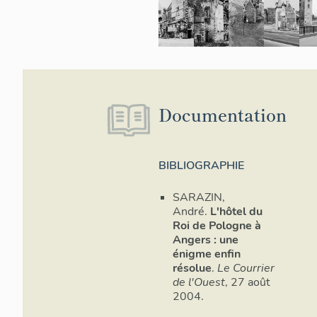
bel
situ
la g
Lign
l'Es
d'un
port
popu
Documentation
logi
pro
la p
à de
BIBLIOGRAPHIE
en l
l'ac
SARAZIN,
de l
André.
L'hôtel du
data
Roi de Pologne à
plup
Angers : une
Rena
énigme enfin
rega
résolue
.
Le Courrier
l'ic
de l'Ouest
, 27 août
anci
2004.
fast
cons