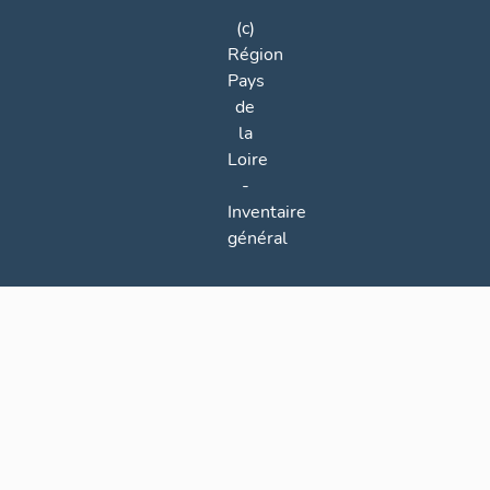
enco
plus
(c)
rem
Région
sall
Pays
ville
de
la
Loire
-
Inventaire
général