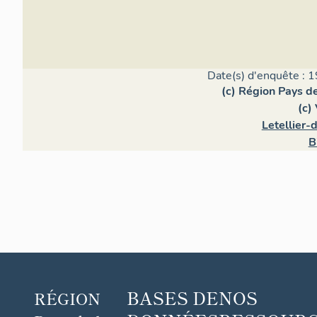
rich
Ange
Étie
est 
tém
Date(s) d'enquête : 1
prés
(c) Région Pays de
cara
(c)
des 
sec
Letellier-
Ren
B
ange
élév
moel
fenê
moul
plat
band
nive
à gr
luca
BASES DE
NOS
tria
RÉGION
curv