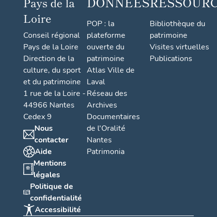
DONNÉES
RESSOUR
Pays de la
cha
(com
Loire
elle
POP : la
Bibliothèque du
ent
Conseil régional
plateforme
patrimoine
recr
Pays de la Loire
ouverte du
Visites virtuelles
refa
Direction de la
patrimoine
Publications
nich
culture, du sport
Atlas Ville de
seul
de c
et du patrimoine
Laval
l'ab
1 rue de la Loire -
Réseau des
qui 
44966 Nantes
Archives
la p
Cedex 9
Documentaires
rich
Nous
de l'Oralité
dans
prin
contacter
Nantes
ici 
Aide
Patrimonia
magn
Mentions
chem
légales
Rena
Politique de
pour
disp
confidentialité
rest
Accessibilité