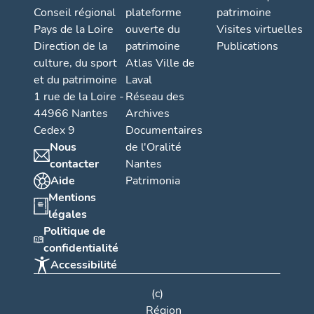
Conseil régional
plateforme
patrimoine
Pays de la Loire
ouverte du
Visites virtuelles
Direction de la
patrimoine
Publications
culture, du sport
Atlas Ville de
et du patrimoine
Laval
1 rue de la Loire -
Réseau des
44966 Nantes
Archives
Cedex 9
Documentaires
Nous
de l'Oralité
contacter
Nantes
Aide
Patrimonia
Mentions
légales
Politique de
confidentialité
Accessibilité
(c)
Région