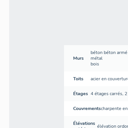
béton
béton armé
Murs
métal
bois
Toits
acier en couvertur
Étages
4 étages carrés
,
2
Couvrements
charpente en
Élévations
élévation ord