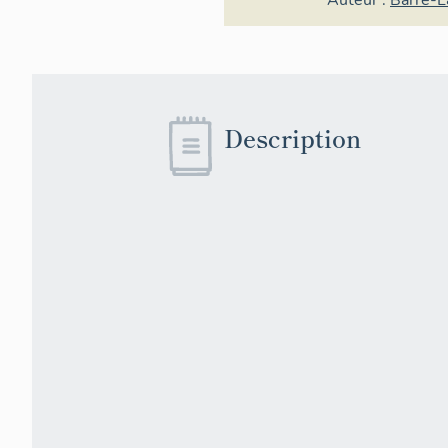
Auteur :
Barre-
Description