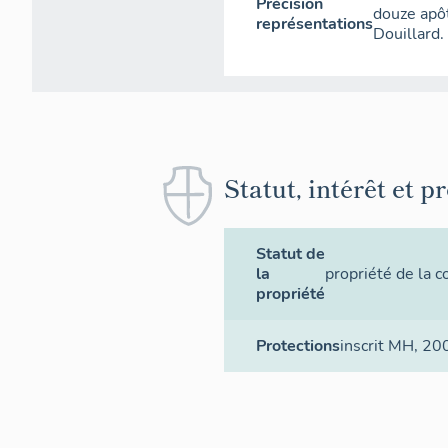
Précision
douze apôt
représentations
Douillard.
Statut, intérêt et p
Statut de
la
propriété de la
propriété
Protections
inscrit MH
, 20