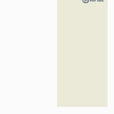
Voir tout
Loire -
Inventaire
général