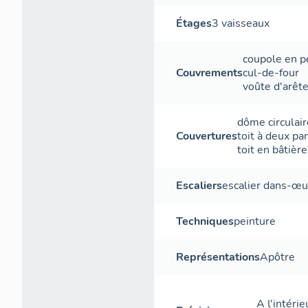
Étages
3 vaisseaux
coupole en p
Couvrements
cul-de-four
voûte d'arêt
dôme circulair
Couvertures
toit à deux pa
toit en bâtière
Escaliers
escalier dans-œu
Techniques
peinture
Représentations
Apôtre
A l'intéri