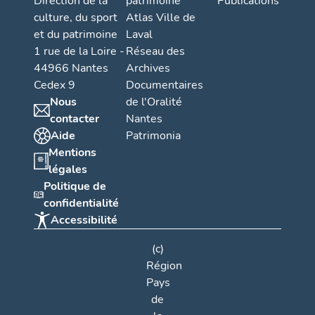
Direction de la
patrimoine
Publications
culture, du sport
Atlas Ville de
et du patrimoine
Laval
1 rue de la Loire -
Réseau des
44966 Nantes
Archives
Cedex 9
Documentaires
Nous
de l'Oralité
contacter
Nantes
Aide
Patrimonia
Mentions
légales
Politique de
confidentialité
Accessibilité
(c)
Région
Pays
de