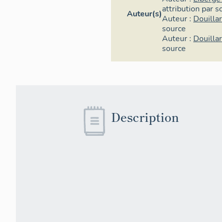
attribution par s
Auteur(s)
Auteur :
Douilla
source
Auteur :
Douilla
source
Description