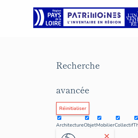
Recherche
avancée
Réinitialiser
Architecture
Objet
Mobilier
Collectif
T
×