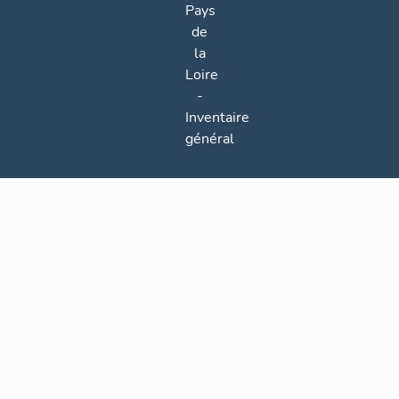
Pays
de
la
Loire
-
Inventaire
général