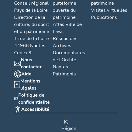
Conseil régional
plateforme
patrimoine
Pays de la Loire
ouverte du
Visites virtuelles
Direction de la
patrimoine
Publications
culture, du sport
Atlas Ville de
et du patrimoine
Laval
1 rue de la Loire -
Réseau des
44966 Nantes
Archives
Cedex 9
Documentaires
Nous
de l'Oralité
contacter
Nantes
Aide
Patrimonia
Mentions
légales
Politique de
confidentialité
Accessibilité
(c)
Région