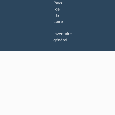
Pays
de
la
Loire
-
Inventaire
général