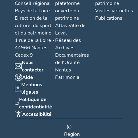
Conseil régional
plateforme
patrimoine
Pays de la Loire
ouverte du
Visites virtuelles
Direction de la
patrimoine
Publications
culture, du sport
Atlas Ville de
et du patrimoine
Laval
1 rue de la Loire -
Réseau des
44966 Nantes
Archives
Cedex 9
Documentaires
Nous
de l'Oralité
contacter
Nantes
Aide
Patrimonia
Mentions
légales
Politique de
confidentialité
Accessibilité
(c)
Région