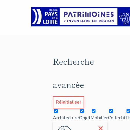
Recherche
avancée
Réinitialiser
Architecture
Objet
Mobilier
Collectif
T
×