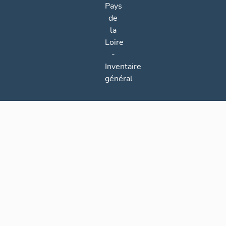
Pays
de
la
Loire
-
Inventaire
général