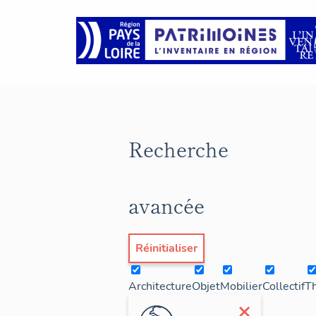
Recherche
avancée
Réinitialiser
Architecture
Objet
Mobilier
Collectif
T
×