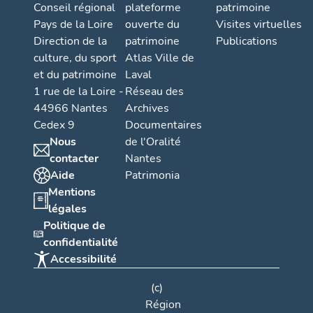
Conseil régional
plateforme
patrimoine
Pays de la Loire
ouverte du
Visites virtuelles
Direction de la
patrimoine
Publications
culture, du sport
Atlas Ville de
et du patrimoine
Laval
1 rue de la Loire -
Réseau des
44966 Nantes
Archives
Cedex 9
Documentaires
Nous
de l'Oralité
contacter
Nantes
Aide
Patrimonia
Mentions
légales
Politique de
confidentialité
Accessibilité
(c)
Région