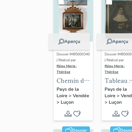
Aperçu
Aperçu
Dossier IM85000340
Dossier IM8500
| Réalisé par
| Réalisé par
Réau Marie-
Réau Marie-
Thérèse
Thérèse
Chemin de
Tableau :
croix
Portrait d
Pays de la
Pays de la
Loire
>
Vendée
Loire
>
Vend
la mère d
>
Luçon
>
Luçon
Lézardiè
Dossier
Dossi