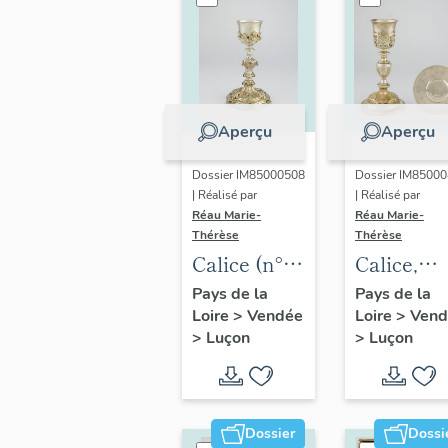
Aperçu
Aperçu
Dossier IM85000508
Dossier IM8500
| Réalisé par
| Réalisé par
Réau Marie-
Réau Marie-
Thérèse
Thérèse
Calice (n°
Calice,
9)
patène (n
Pays de la
Pays de la
Loire
>
Vendée
Loire
>
Vend
5)
>
Luçon
>
Luçon
Dossier
Dossi