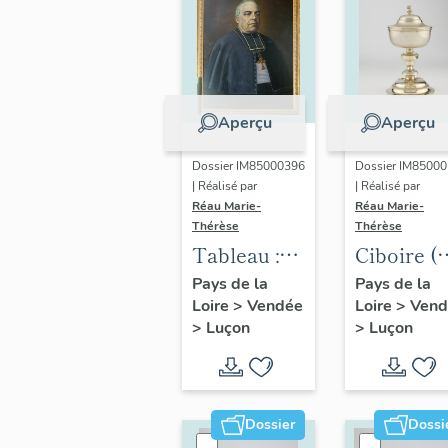
Aperçu
Aperçu
Dossier IM85000396
Dossier IM8500
| Réalisé par
| Réalisé par
Réau Marie-
Réau Marie-
Thérèse
Thérèse
Tableau :
Ciboire (
Portrait de
1)
Pays de la
Pays de la
Loire
>
Vendée
Loire
>
Vend
Mgr
>
Luçon
>
Luçon
Catteau (n°
2)
Dossier
Dossi