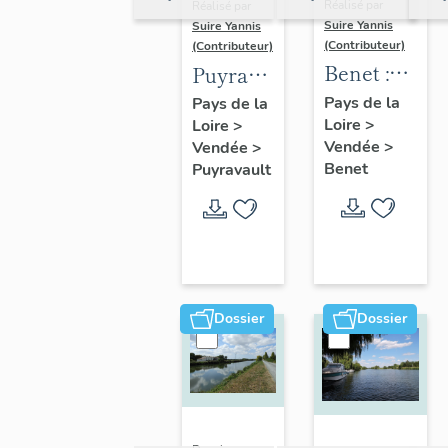
Réalisé par
Réalisé par
Suire Yannis
Suire Yannis
(Contributeur)
(Contributeur)
Benet :
Puyravault
présentation
:
Pays de la
Pays de la
Loire
>
de la
Loire
>
présentation
Vendée
>
Vendée
>
commune
de la
Benet
Puyravault
commune
Dossier
Dossier