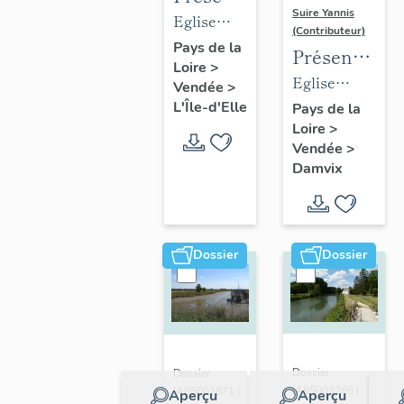
Suire Yannis
des
Eglise
(Contributeur)
objets
paroissiale
Pays de la
Présentation
Loire
>
mobiliers
Saint-
des
Eglise
Vendée
>
de
Hilaire de
objets
paroissiale
L'Île-d'Elle
Pays de la
l'église
L'Île-d'Elle
Loire
>
mobiliers
Saint-Guy
de L'Île-
Vendée
>
de
de Damvix
Damvix
d'Elle
l'église
de
Damvix
Dossier
Dossier
Dossier
Dossier
IA85003266 |
IA85001871 |
Aperçu
Aperçu