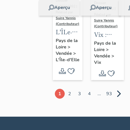
Dossier
Dossier
IA85001992 |
Aperçu
Aperçu
IA85002141 |
Réalisé par
Réalisé par
Suire Yannis
Suire Yannis
(Contributeur)
(Contributeur)
L'ÎLe-
Vix :
d'Elle :
Pays de la
présentation
Pays de la
Loire
>
présentation
Loire
>
de la
Vendée
>
de la
Vendée
>
commune
L'Île-d'Elle
Vix
commune
1
2
3
4
...
93