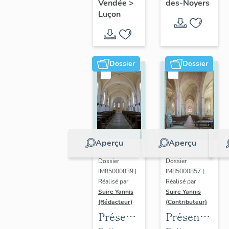
de
Radégonde-
des-Noyers
Vendée
>
l'évêché
Leclerc
Luçon
Sainte-
des-Noyers
de
Radégonde-
Luçon
des-
Noyers
Dossier
Dossier
Aperçu
Aperçu
Dossier
Dossier
IM85000839 |
IM85000857 |
Réalisé par
Réalisé par
Suire Yannis
Suire Yannis
(Rédacteur)
(Contributeur)
Présentation
Présentation