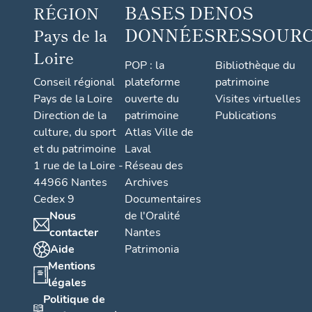
BASES DE
NOS
RÉGION
DONNÉES
RESSOUR
Pays de la
Loire
POP : la
Bibliothèque du
Conseil régional
plateforme
patrimoine
Pays de la Loire
ouverte du
Visites virtuelles
Direction de la
patrimoine
Publications
culture, du sport
Atlas Ville de
et du patrimoine
Laval
1 rue de la Loire -
Réseau des
44966 Nantes
Archives
Cedex 9
Documentaires
Nous
de l'Oralité
contacter
Nantes
Aide
Patrimonia
Mentions
légales
Politique de