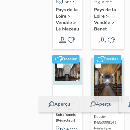
des
des
Eglise
Eglise
objets
objets
Notre-
paroissiale
Pays de la
Pays de la
Loire
>
mobiliers
Loire
>
mobiliers
Dame de
Sainte-
Vendée
>
Vendée
>
de
de
l'Immaculée
Eulalie de
Le Mazeau
Benet
l'église
l'église
Conception
Benet
du
Sainte-
du
Mazeau
Eulalie
Mazeau
de Benet
Dossier
Dossier
Dossier
IM85000701 |
Aperçu
Aperçu
Réalisé par
Suire Yannis
Dossier
(Rédacteur)
IM85000814 |
Présentation
Réalisé par