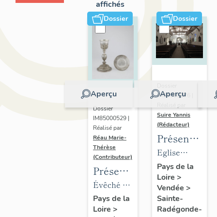
affichés
Dossier
Dossier
Dossier
Aperçu
Aperçu
IM85000676 |
Réalisé par
Dossier
Suire Yannis
IM85000529 |
(Rédacteur)
Réalisé par
Présentation
Réau Marie-
Thérèse
des
Eglise
(Contributeur)
objets
paroissiale
Pays de la
Présentation
Loire
>
mobiliers
Sainte
du
Évêché de
Vendée
>
de
Radegonde
mobilier
Luçon,
Sainte-
Pays de la
l'église
de Sainte-
Radégonde-
Loire
>
de
place